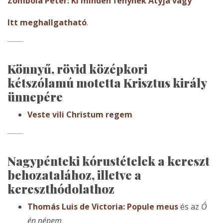
Zombola Péter: Ki minden fénynek Atyja vagy
Itt meghallgatható
.
Könnyű, rövid középkori
kétszólamú motetta Krisztus király
ünnepére
Veste vili Christum regem
Nagypénteki kórustételek a kereszt
behozatalához, illetve a
kereszthódolathoz
Thomás Luis de Victoria: Popule meus
és az
Ó
én népem