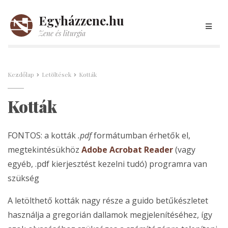
Egyházzene.hu
Zene és liturgia
Kezdőlap
Letöltések
Kották
Kották
FONTOS: a kották
.pdf
formátumban érhetők el,
megtekintésükhöz
Adobe Acrobat Reader
(vagy
egyéb, .pdf kierjesztést kezelni tudó) programra van
szükség
A letölthető kották nagy része a guido betűkészletet
használja a gregorián dallamok megjelenítéséhez, így