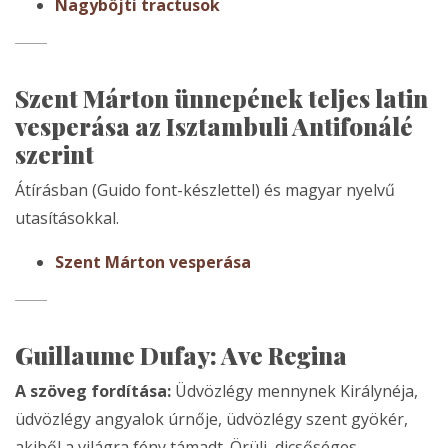
Nagyböjti tractusok
Szent Márton ünnepének teljes latin
vesperása az Isztambuli Antifonálé
szerint
Átírásban (Guido font-készlettel) és magyar nyelvű
utasításokkal.
Szent Márton vesperása
Guillaume Dufay: Ave Regina
A szöveg fordítása:
Üdvözlégy mennynek Királynéja,
üdvözlégy angyalok úrnője, üdvözlégy szent gyökér,
akiből a világra fény támadt. Örülj, dicsőséges,