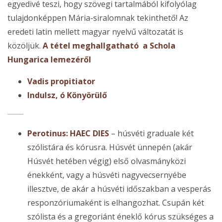
egyedivé teszi, hogy szövegi tartalmából kifolyólag
tulajdonképpen Mária-siralomnak tekinthető! Az
eredeti latin mellett magyar nyelvű változatát is
közöljük.
A tétel meghallgatható a Schola
Hungarica lemezéről
Vadis propitiator
Indulsz, ó Könyörülő
Perotinus: HAEC DIES
– húsvéti graduale két
szólistára és kórusra. Húsvét ünnepén (akár
Húsvét hetében végig) első olvasmányközi
énekként, vagy a húsvéti nagyvecsernyébe
illesztve, de akár a húsvéti időszakban a vesperás
responzóriumaként is elhangozhat. Csupán két
szólista és a gregoriánt éneklő kórus szükséges a