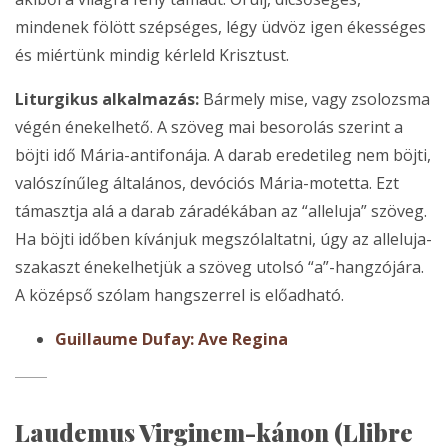
mindenek fölött szépséges, légy üdvöz igen ékességes
és miértünk mindig kérleld Krisztust.
Liturgikus alkalmazás:
Bármely mise, vagy zsolozsma
végén énekelhető. A szöveg mai besorolás szerint a
böjti idő Mária-antifonája. A darab eredetileg nem böjti,
valószínűleg általános, devóciós Mária-motetta. Ezt
támasztja alá a darab záradékában az “alleluja” szöveg.
Ha böjti időben kívánjuk megszólaltatni, úgy az alleluja-
szakaszt énekelhetjük a szöveg utolsó “a”-hangzójára.
A középső szólam hangszerrel is előadható.
Guillaume Dufay: Ave Regina
Laudemus Virginem-kánon (Llibre