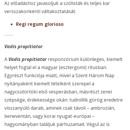
Az előadáshoz javasoljuk a szólisták és teljes kar
versszakonkénti váltakoztatását.
Regi regum glorioso
Vadis propitiator
A
Vadis propitiator
responzórium különleges, kiemelt
helyet foglal el a magyar (esztergomi) rítusban.
Egyrészt funkciója miatt, mivel a Szent Három Nap
nyitányaként kiemelt tételként szerepel a
nagycsütörtöki első vesperásban, másrészt zenei
szépsége, érdekessége okán: tudniillik görög eredetre
visszanyúló darab, aminek csak távoli – ambrozián,
beneventán, vagy korai nyugat-európai –
hagyományban találjuk párhuzamait. Végül az is