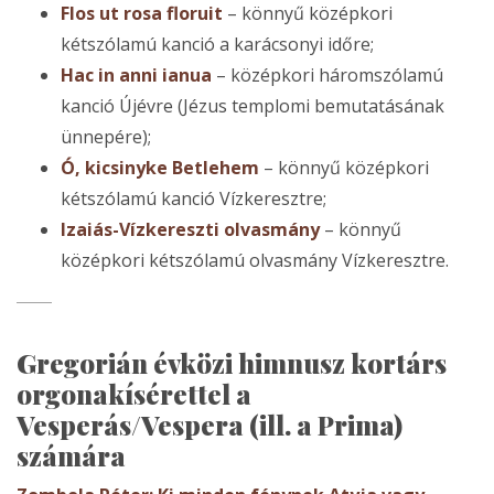
Flos ut rosa floruit
– könnyű középkori
kétszólamú kanció a karácsonyi időre;
Hac in anni ianua
– középkori háromszólamú
kanció Újévre (Jézus templomi bemutatásának
ünnepére);
Ó, kicsinyke Betlehem
– könnyű középkori
kétszólamú kanció Vízkeresztre;
Izaiás-Vízkereszti olvasmány
– könnyű
középkori kétszólamú olvasmány Vízkeresztre.
Gregorián évközi himnusz kortárs
orgonakísérettel a
Vesperás/Vespera (ill. a Prima)
számára