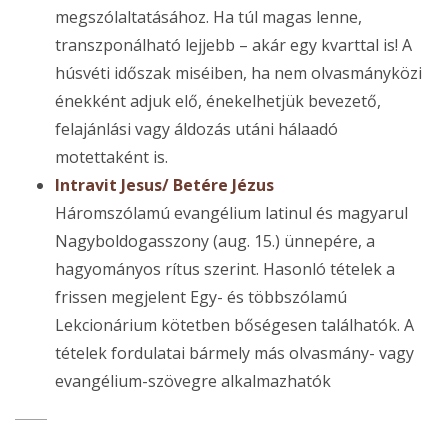
megszólaltatásához. Ha túl magas lenne,
transzponálható lejjebb – akár egy kvarttal is! A
húsvéti időszak miséiben, ha nem olvasmányközi
énekként adjuk elő, énekelhetjük bevezető,
felajánlási vagy áldozás utáni hálaadó
motettaként is.
Intravit Jesus/ Betére Jézus
Háromszólamú evangélium latinul és magyarul
Nagyboldogasszony (aug. 15.) ünnepére, a
hagyományos rítus szerint. Hasonló tételek a
frissen megjelent Egy- és többszólamú
Lekcionárium kötetben bőségesen találhatók. A
tételek fordulatai bármely más olvasmány- vagy
evangélium-szövegre alkalmazhatók