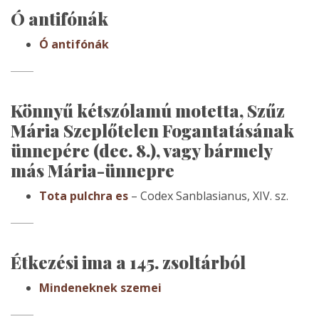
Ó antifónák
Ó antifónák
Könnyű kétszólamú motetta, Szűz
Mária Szeplőtelen Fogantatásának
ünnepére (dec. 8.), vagy bármely
más Mária-ünnepre
Tota pulchra es
– Codex Sanblasianus, XIV. sz.
Étkezési ima a 145. zsoltárból
Mindeneknek szemei