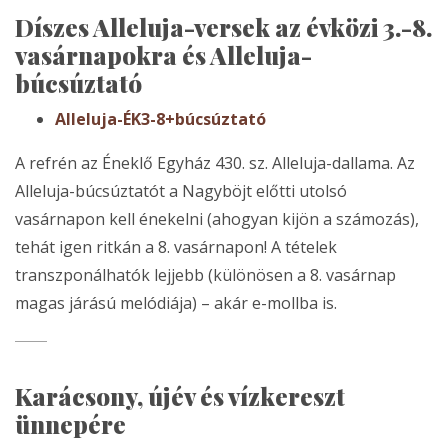
Díszes Alleluja-versek az évközi 3.-8.
vasárnapokra és Alleluja-
búcsúztató
Alleluja-ÉK3-8+búcsúztató
A refrén az Éneklő Egyház 430. sz. Alleluja-dallama. Az
Alleluja-búcsúztatót a Nagyböjt előtti utolsó
vasárnapon kell énekelni (ahogyan kijön a számozás),
tehát igen ritkán a 8. vasárnapon! A tételek
transzponálhatók lejjebb (különösen a 8. vasárnap
magas járású melódiája) – akár e-mollba is.
Karácsony, újév és vízkereszt
ünnepére