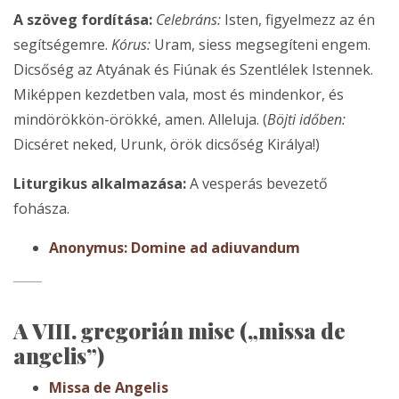
A szöveg fordítása:
Celebráns:
Isten, figyelmezz az én
segítségemre.
Kórus:
Uram, siess megsegíteni engem.
Dicsőség az Atyának és Fiúnak és Szentlélek Istennek.
Miképpen kezdetben vala, most és mindenkor, és
mindörökkön-örökké, amen. Alleluja. (
Böjti időben:
Dicséret neked, Urunk, örök dicsőség Királya!)
Liturgikus alkalmazása:
A vesperás bevezető
fohásza.
Anonymus: Domine ad adiuvandum
A VIII. gregorián mise („missa de
angelis”)
Missa de Angelis