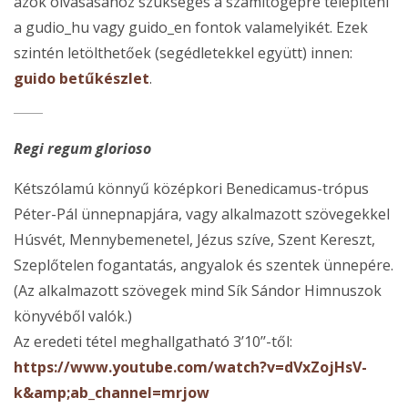
azok olvasásához szükséges a számítógépre telepíteni
a gudio_hu vagy guido_en fontok valamelyikét. Ezek
szintén letölthetőek (segédletekkel együtt) innen:
guido betűkészlet
.
Regi regum glorioso
Kétszólamú könnyű középkori Benedicamus-trópus
Péter-Pál ünnepnapjára, vagy alkalmazott szövegekkel
Húsvét, Mennybemenetel, Jézus szíve, Szent Kereszt,
Szeplőtelen fogantatás, angyalok és szentek ünnepére.
(Az alkalmazott szövegek mind Sík Sándor Himnuszok
könyvéből valók.)
Az eredeti tétel meghallgatható 3’10’’-től:
https://www.youtube.com/watch?v=dVxZojHsV-
k&amp;ab_channel=mrjow