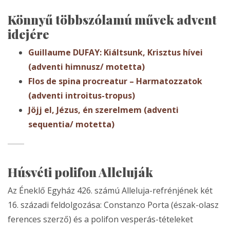
Könnyű többszólamú művek advent
idejére
Guillaume DUFAY: Kiáltsunk, Krisztus hívei
(adventi himnusz/ motetta)
Flos de spina procreatur – Harmatozzatok
(adventi introitus-tropus)
Jöjj el, Jézus, én szerelmem (adventi
sequentia/ motetta)
Húsvéti polifon Alleluják
Az Éneklő Egyház 426. számú Alleluja-refrénjének két
16. századi feldolgozása: Constanzo Porta (észak-olasz
ferences szerző) és a polifon vesperás-tételeket