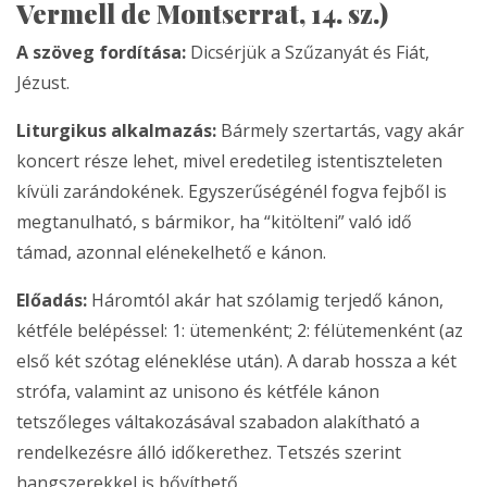
Vermell de Montserrat, 14. sz.)
A szöveg fordítása:
Dicsérjük a Szűzanyát és Fiát,
Jézust.
Liturgikus alkalmazás:
Bármely szertartás, vagy akár
koncert része lehet, mivel eredetileg istentiszteleten
kívüli zarándokének. Egyszerűségénél fogva fejből is
megtanulható, s bármikor, ha “kitölteni” való idő
támad, azonnal elénekelhető e kánon.
Előadás:
Háromtól akár hat szólamig terjedő kánon,
kétféle belépéssel: 1: ütemenként; 2: félütemenként (az
első két szótag eléneklése után). A darab hossza a két
strófa, valamint az unisono és kétféle kánon
tetszőleges váltakozásával szabadon alakítható a
rendelkezésre álló időkerethez. Tetszés szerint
hangszerekkel is bővíthető.