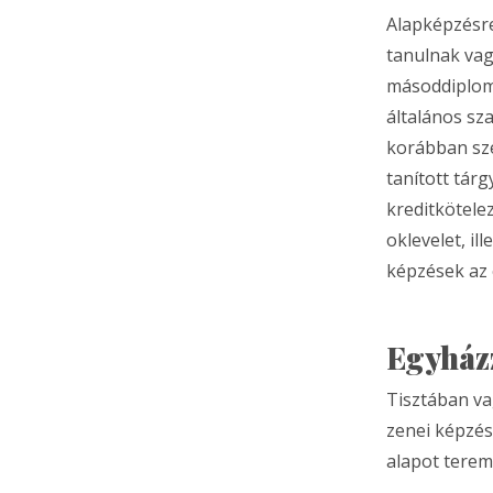
Alapképzésre
tanulnak vag
másoddiplomás
általános sz
korábban sze
tanított tárg
kreditkötele
oklevelet, il
képzések az 
Egyházz
Tisztában va
zenei képzéss
alapot tere