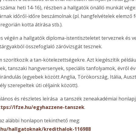
száma: heti 14-16), részben a hallgatók önálló munkát végez
anárnak időről-időre beszámolnak (pl. hangfelvételek elemző 
egorián kotta átírása stb.).
s végén a hallgatók diploma-istentiszteletet terveznek és v
tárgyakból összefoglaló záróvizsgát tesznek.
 szorítkozik a tan-kötelezettségekre. Azt kiegészítik példáu
tek, tanszaki hangversenyek, speciális tanfolyamok, évről év
irándulás (egyebek között Anglia, Törökország, Itália, Auszt
y szerepeltek úti céljaink között).
alános és részletes leírása a tanszék zeneakadémiai honlap
ttps://lfze.hu/egyhazzene-tanszek
.
az alábbi honlapon tekinthető meg:
e.hu/hallgatoknak/kredithalok-116988