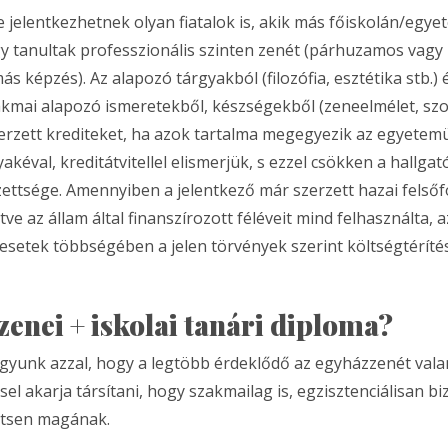
 jelentkezhetnek olyan fiatalok is, akik más főiskolán/egy
y tanultak professzionális szinten zenét (párhuzamos vagy
 képzés). Az alapozó tárgyakból (filozófia, esztétika stb.) 
akmai alapozó ismeretekből, készségekből (zeneelmélet, szol
rzett krediteket, ha azok tartalma megegyezik az egyete
yakéval, kreditátvitellel elismerjük, s ezzel csökken a hallgató 
zettsége. Amennyiben a jelentkező már szerzett hazai felső
letve az állam által finanszírozott féléveit mind felhasználta, a
esetek többségében a jelen törvények szerint költségtéríté
enei + iskolai tanári diploma?
gyunk azzal, hogy a legtöbb érdeklődő az egyházzenét val
el akarja társítani, hogy szakmailag is, egzisztenciálisan b
mtsen magának.