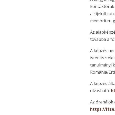
kontaktórák 
a kijelölt t
memoriter, gr
Az alapképzé
továbbá a fő
A képzés nem
istentisztele
tanulmányi k
Románia/Erdél
A képzés ált
olvasható:
h
Az órahálók 
https://lfz