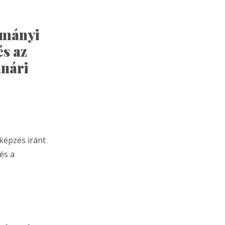
lmányi
és az
anári
képzés iránt
 és a