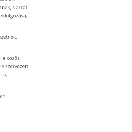
nek, s arról
feldolgozása,
ezetnek,
l a közös
re szervezett
ria,
ján