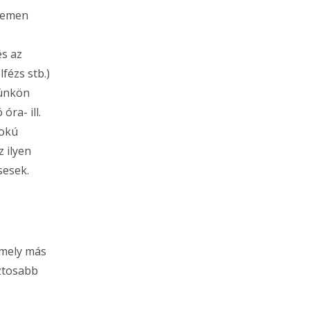
etemen
és az
fézs stb.)
münkön
óra- ill.
fokú
z ilyen
sesek.
amely más
iztosabb