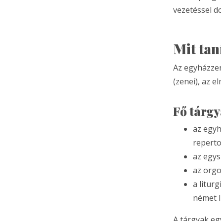
vezetéssel do
Mit tan
Az egyházzen
(zenei), az e
Fő tárgy
az egyh
reperto
az egys
az orgo
a liturg
német l
A tárgyak eg