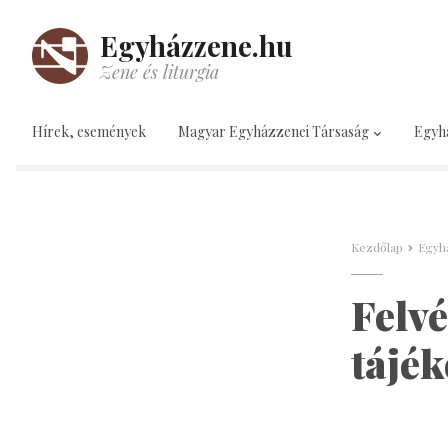
Egyházzene.hu
Zene és liturgia
Hírek, események
Magyar Egyházzenei Társaság
Egyh
Kezdőlap
Egyh
Felvé
tájék