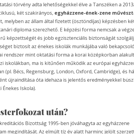
ktatási törvény adta lehetőségekkel élve a Tanszéken a 2013
ciklusú, két szakirányos,
egyházzene-ének-zene művészt
t, melyben az állam által fizetett (ösztöndíjas) képzésben k
nári diploma szerezhető. E képzési forma nemcsak a végz
rű képzettségét és jobb egzisztenciális biztonságát szolgál
őséget biztosít az énekes iskolák munkájába való bekapcsoló
ai rendszer mint oktatási forma a korai középkorban alakult
i iskolákban, ma is kitűnően működik az európai egyházze
 (pl. Bécs, Regensburg, London, Oxford, Cambridge), és h
tént újraindítása óta idehaza is jelentős eredményekkel büs
i Énekes Iskola).
sterfokozat után?
reditációs Bizottság 1995-ben jóváhagyta az egyházzene
m megindítását. Az elmúlt tíz év alatt harminc jelölt szerze