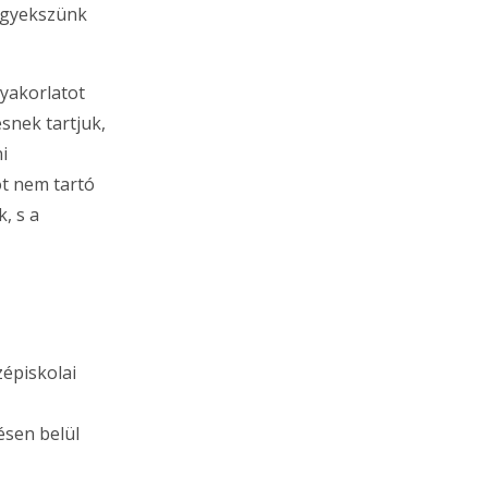
 igyekszünk
gyakorlatot
snek tartjuk,
i
ot nem tartó
, s a
zépiskolai
ésen belül