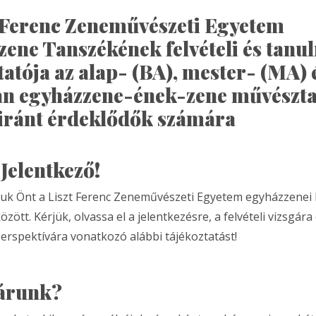
t Ferenc Zeneművészeti Egyetem
ene Tanszékének felvételi és tanu
tatója az alap- (BA), mester- (MA) 
lan egyházzene-ének-zene művészt
 iránt érdeklődők számára
Jelentkező!
uk Önt a Liszt Ferenc Zeneművészeti Egyetem egyházzenei 
zött. Kérjük, olvassa el a jelentkezésre, a felvételi vizsgára
erspektívára vonatkozó alábbi tájékoztatást!
várunk?