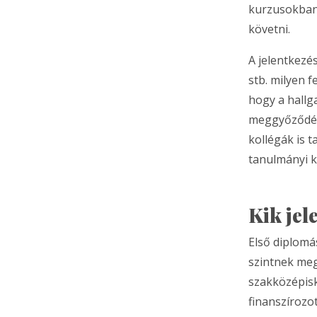
kurzusokban 
követni.
A jelentkezés
stb. milyen 
hogy a hallg
meggyőződését
kollégák is 
tanulmányi kö
Kik jel
Első diplomá
szintnek megf
szakközépisk
finanszírozot