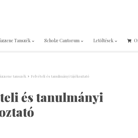
ázzene Tanszék
Scholæ Cantorum
Letöltések
O
ázzene tanszék
Felvételi és tanulmányi tájékoztató
teli és tanulmányi
oztató