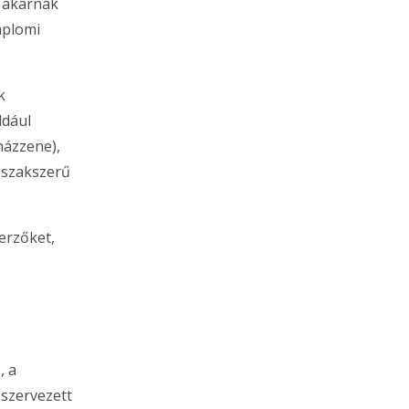
 akarnak
mplomi
k
ldául
házzene),
 szakszerű
erzőket,
, a
 szervezett