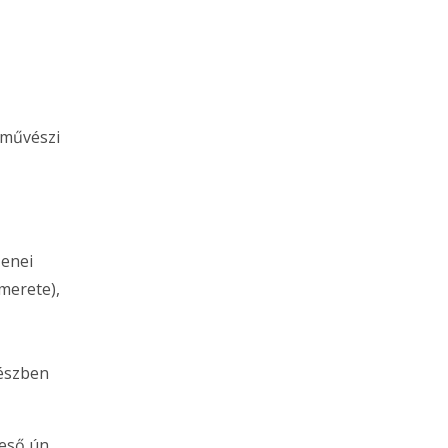
 művészi
zenei
merete),
részben
eső ún.