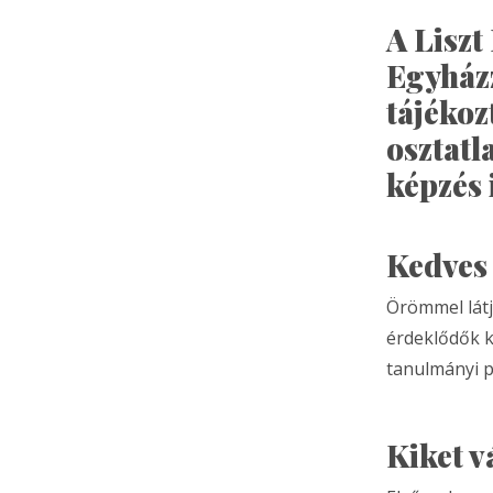
A Lisz
Egyházz
tájékoz
osztat
képzés
Kedves 
Örömmel látj
érdeklődők kö
tanulmányi p
Kiket 