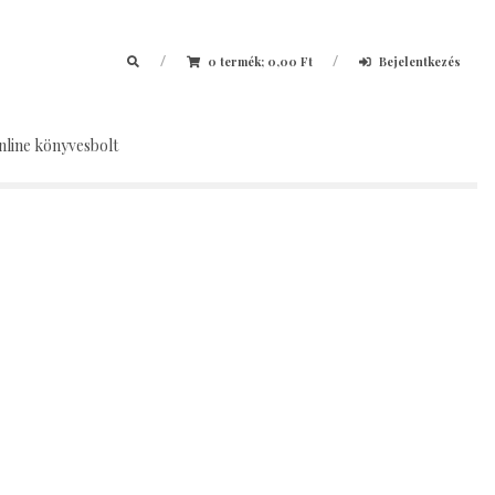
/
/
0 termék;
0,00
Ft
Bejelentkezés
nline könyvesbolt