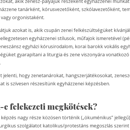
zokat, akik zenész-pályájuk részeként egyházzenei munkát
házzene tanárként, kórusvezetőként, szkólavezetőként, te
vagy orgonistaként.
átjuk azokat is, akik csupán zenei felkészültségüket kívánjá
 jellegzetesen egyházzenei stílusok, műfajok ismeretével (pé
eneszánsz egyházi kórusirodalom, korai barokk vokális egy
égüket gyarapítani a liturgia és zene viszonyára vonatkozó
.
t jelenti, hogy zenetanárokat, hangszerjátékosokat, zenesz
t is szívesen részesítünk egyházzenei képzésben.
-e felekezeti megkötések?
 képzés nagy része közösen történik („ökuménikus” jellegű)
iturgikus szolgálatot katolikus/protestáns megoszlás szerint