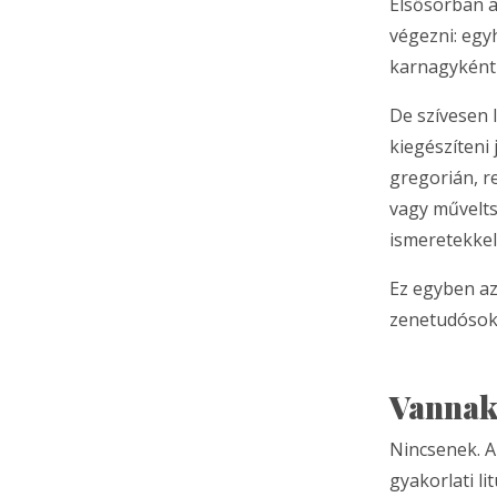
Elsősorban a
végezni: egy
karnagyként 
De szívesen l
kiegészíteni
gregorián, r
vagy művelts
ismeretekkel
Ez egyben az
zenetudósoka
Vannak
Nincsenek. A
gyakorlati l