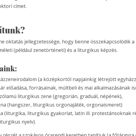
ktori címet.
ítunk?
e oktatás jellegzetessége, hogy benne összekapcsolódik a
lméleti (például zenetörténeti) és a liturgikus képzés.
aink:
ázzeneirodalom (a középkortól napjainkig létrejött egyház
ár előadása, forrásainak, múltbeli és mai alkalmazásának is
zólamú liturgikus zene (gregorián, graduál, népének),
na (hangszer, liturgikus orgonajáték, orgonaismeret)
ia (liturgika, liturgikus gyakorlat, latin ill. protestánsoknak 
iturgikus nyelv).
y részét a szokásos órarendi keretben tanítjuk (a főtárgyra 