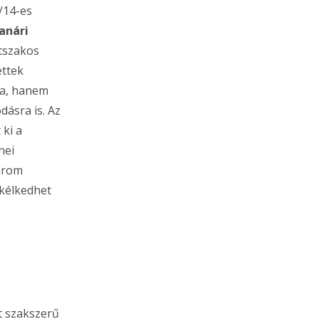
/14-es
anári
étszakos
ettek
ja, hanem
dásra is. Az
 ki a
nei
árom
zkélkedhet
tt szakszerű