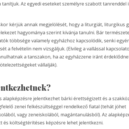
tanítjuk. Az egyedi eseteket személyre szabott tanrenddel
kor kérjük annak megjelölését, hogy a liturgiát, liturgikus 
felekezet hagyománya szerint kívánja tanulni. Bár természete
atók többsége valamely egyházhoz kapcsolódik, senki egyén
 a felvételin nem vizsgáljuk. (Elvileg a vallással kapcsolat
tanulhatnak a tanszakon, ha az egyházzene iránt érdeklődnek
telezettségeket vállalják).
entkezhetnek?
s alapképzésre jelentkezhet bárki érettségizett és a szakkö
elelő zenei felkészültséggel rendelkező fiatal (tehát jöhet
olából, vagy zeneiskolából, magántanulásból). Az alapképz
t és költségtérítéses képzésre lehet jelentkezni.