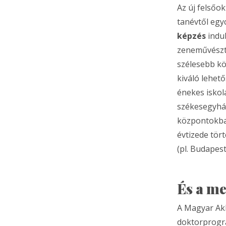
Az új felsőo
tanévtől egy
képzés
indul
zeneművészta
szélesebb kö
kiváló lehet
énekes iskol
székesegyház
központokban
évtizede tör
(pl. Budapest
És a me
A Magyar Akk
doktorprogra