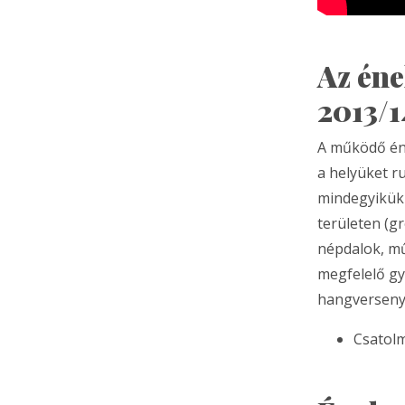
Az éne
2013/1
A működő éne
a helyüket r
mindegyikükb
területen (g
népdalok, mű
megfelelő gy
hangverseny,
Csatol