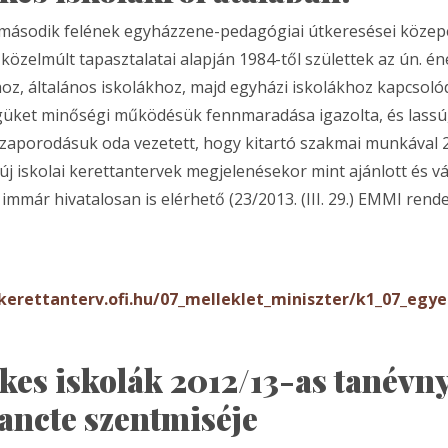
 második felének egyházzene-pedagógiai útkeresései közep
közelmúlt tapasztalatai alapján 1984-től születtek az ún. én
oz, általános iskolákhoz, majd egyházi iskolákhoz kapcsoló
üket minőségi működésük fennmaradása igazolta, és lassú
zaporodásuk oda vezetett, hogy kitartó szakmai munkával 
 új iskolai kerettantervek megjelenésekor mint ajánlott és v
immár hivatalosan is elérhető (23/2013. (III. 29.) EMMI rende
/kerettanterv.ofi.hu/07_melleklet_miniszter/k1_07_egy
kes iskolák 2012/13-as tanévny
ancte szentmiséje