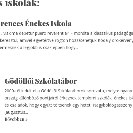
 iskolák:
rences Énekes Iskola
 „Maxima debetur puero reverentia!” – mondta a klasszikus pedagógi
eresztül, amivel egyetértve rögtön hozzátehetjük Kodály örökérvényű
yermeknek a legjobb is csak éppen hogy...
Gödöllői Szkólatábor
2000-től indult el a Gödöllői Szkólatáborok sorozata, melyre nyar
ország különböző pontjairól érkeznek templomi szkólák, énekes isk
és családok, hogy együtt töltsenek egy hetet Nagyboldogasszon
(augusztus...
Bővebben »