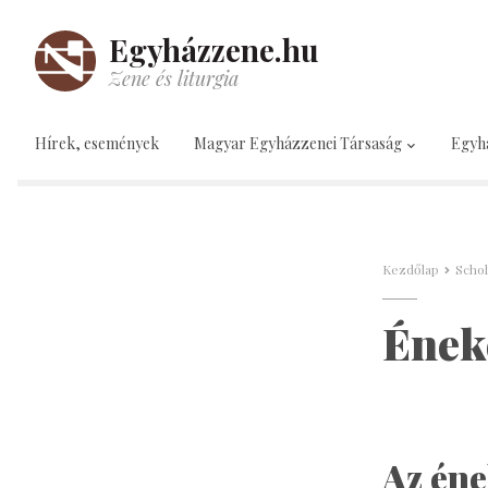
Egyházzene.hu
Zene és liturgia
Hírek, események
Magyar Egyházzenei Társaság
Egyh
Kezdőlap
Scho
Ének
Az éne