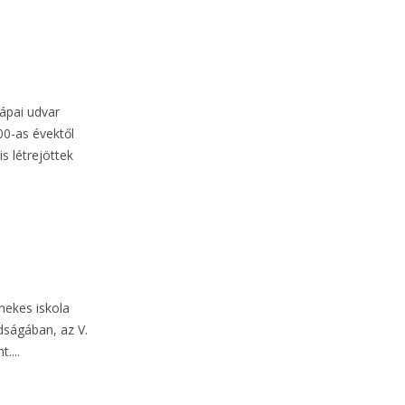
pápai udvar
00-as évektől
s létrejöttek
nekes iskola
ságában, az V.
....