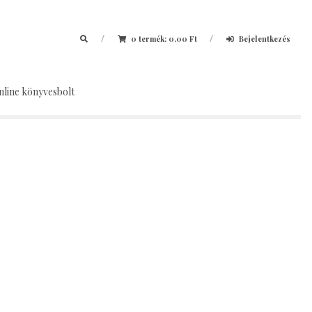
/
/
0 termék;
0,00
Ft
Bejelentkezés
nline könyvesbolt