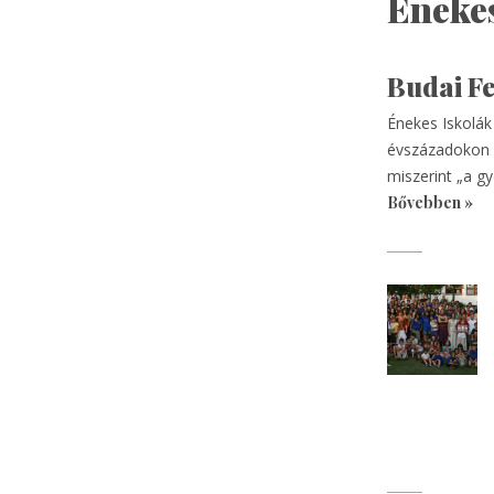
Énekes
Budai Fe
Énekes Iskolák
évszázadokon k
miszerint „a g
Bővebben »