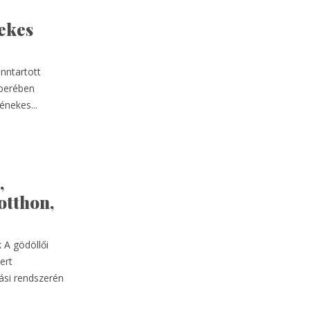
ekes
enntartott
mberében
énekes...
,
otthon,
 A gödöllői
ert
ási rendszerén