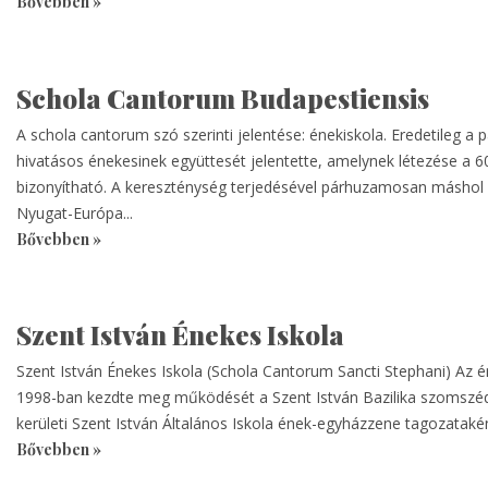
Bővebben »
Schola Cantorum Budapestiensis
A schola cantorum szó szerinti jelentése: énekiskola. Eredetileg a 
hivatásos énekesinek együttesét jelentette, amelynek létezése a 6
bizonyítható. A kereszténység terjedésével párhuzamosan máshol i
Nyugat-Európa...
Bővebben »
Szent István Énekes Iskola
Szent István Énekes Iskola (Schola Cantorum Sancti Stephani) Az é
1998-ban kezdte meg működését a Szent István Bazilika szomszéd
kerületi Szent István Általános Iskola ének-egyházzene tagozataként
Bővebben »