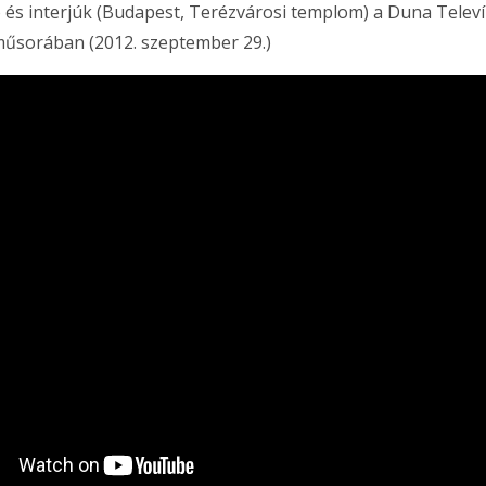
 és interjúk (Budapest, Terézvárosi templom) a Duna Televí
műsorában (2012. szeptember 29.)