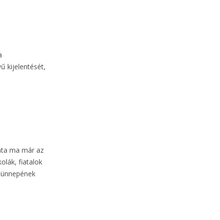
a
 kijelentését,
anta ma már az
olák, fiatalok
y ünnepének