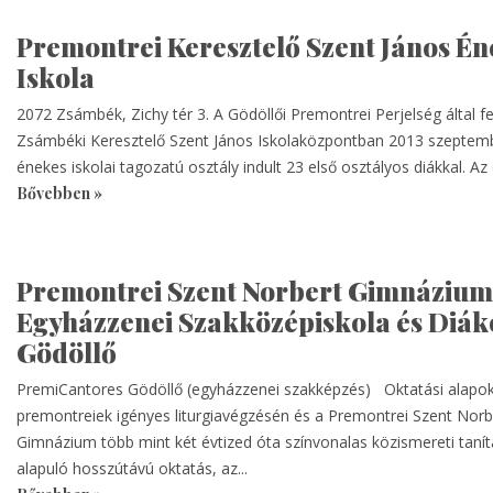
Premontrei Keresztelő Szent János Én
Iskola
2072 Zsámbék, Zichy tér 3. A Gödöllői Premontrei Perjelség által f
Zsámbéki Keresztelő Szent János Iskolaközpontban 2013 szepte
énekes iskolai tagozatú osztály indult 23 első osztályos diákkal. Az 
Bővebben »
Premontrei Szent Norbert Gimnázium
Egyházzenei Szakközépiskola és Diák
Gödöllő
PremiCantores Gödöllő (egyházzenei szakképzés) Oktatási alapok
premontreiek igényes liturgiavégzésén és a Premontrei Szent Norb
Gimnázium több mint két évtized óta színvonalas közismereti tanít
alapuló hosszútávú oktatás, az...