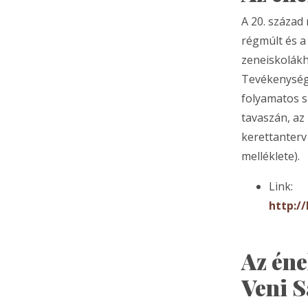
A 20. század
régmúlt és a 
zeneiskolákh
Tevékenység
folyamatos s
tavaszán, az
kerettanterv 
melléklete).
Link:
http:/
Az éne
Veni S