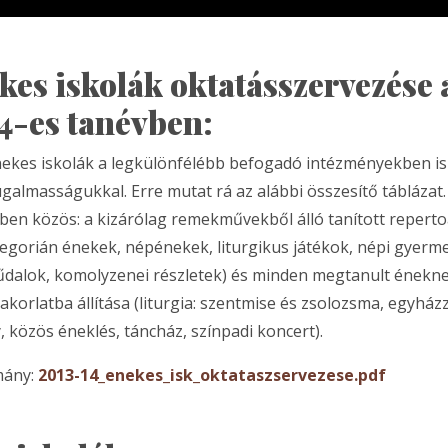
kes iskolák oktatásszervezése 
4-es tanévben:
kes iskolák a legkülönfélébb befogadó intézményekben is
ugalmasságukkal. Erre mutat rá az alábbi összesítő táblázat.
en közös: a kizárólag remekművekből álló tanított repert
regorián énekek, népénekek, liturgikus játékok, népi gyerm
dalok, komolyzenei részletek) és minden megtanult énekne
akorlatba állítása (liturgia: szentmise és zsolozsma, egyház
 közös éneklés, táncház, színpadi koncert).
mány:
2013-14_enekes_isk_oktataszservezese.pdf