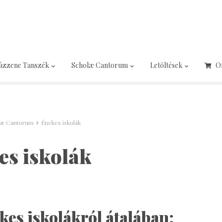
ázzene Tanszék
Scholæ Cantorum
Letöltések
O
læ Cantorum
Énekes iskolák
es iskolák
kes iskolákról átalában: