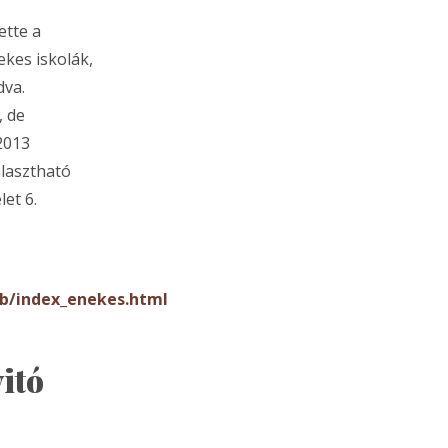
ette a
ekes iskolák,
dva.
, de
2013
álasztható
let 6.
eb/index_enekes.html
itó