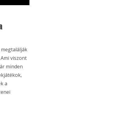
a
 megtalálják
 Ami viszont
oár minden
ekjátékok,
k a
zenei