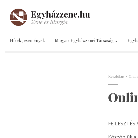
Egyházzene.hu
Zene és liturgia
Hírek, események
Magyar Egyházzenei Társaság
Egyh
Kezdőlap
Onlin
Onli
FEJLESZTÉS
Köszönjük a 