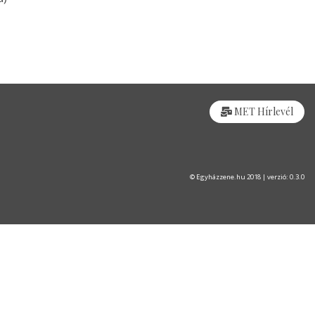
MET Hírlevél
© Egyházzene.hu 2018 | verzió: 0.3.0