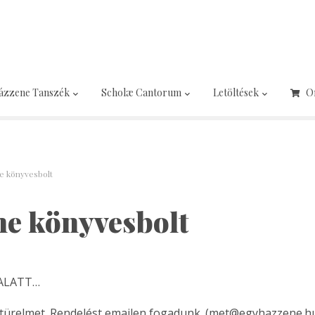
ázzene Tanszék
Scholæ Cantorum
Letöltések
O
e könyvesbolt
ne könyvesbolt
 ALATT…
türelmet. Rendelést emailen fogadunk. (met@egyhazzene.h