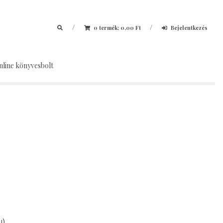
/
/
0 termék;
0,00
Ft
Bejelentkezés
nline könyvesbolt
u)