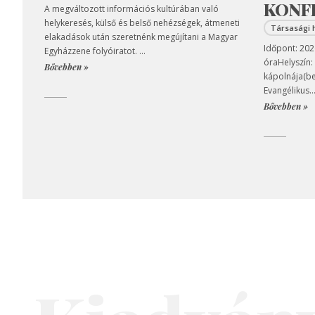
KONF
A megváltozott információs kultúrában való
helykeresés, külső és belső nehézségek, átmeneti
Társasági 
elakadások után szeretnénk megújítani a Magyar
Időpont: 2026
Egyházzene folyóiratot. ...
óraHelyszín:
Bővebben »
kápolnája(bej
Evangélikus..
Bővebben »