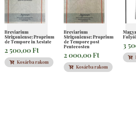
Breviarium
Breviarium
Magya
Strigoniense: Proprium
Strigoniense: Proprium
Folyó
de Tempore in Aestate
de Tempore post
3 5
Pentecosten
2 500,00
Ft
2 000,00
Ft
Kosárba rakom
Kosárba rakom