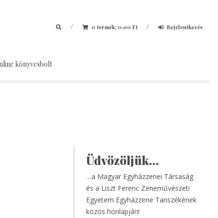
/
/
0 termék;
0,00
Ft
Bejelentkezés
nline könyvesbolt
2026. május 12.
Hírek, események
Társasági hírek
Üdvözöljük…
„Zenei és liturgikus
…a Magyar Egyházzenei Társaság
nevelés a schola
és a Liszt Ferenc Zeneművészeti
cantorum-okban”
Egyetem Egyházzene Tanszékének
közös honlapján!