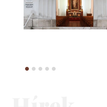
2026. május 24.
Kelenföldi Evangélikus templomban (XI. Bocskai út
10.)
2026. május 24-én, pünkösdvasárnap 18 órakor
örömmel adunk hálát az együttes harminc éve
töretlen, hetenkénti szolgálatáért a kelenföldi
evangélikus templomban (XI. Bocskai út 10.). A 30
éves ünnepi évadban négy kiemelt alkalom van már...
Bővebben »
Hírek