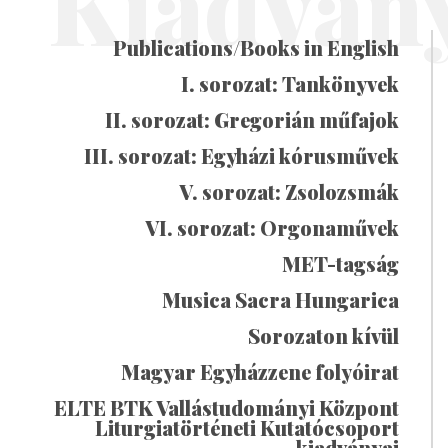
Kiadván
Publications/Books in English
I. sorozat: Tankönyvek
II. sorozat: Gregorián műfajok
III. sorozat: Egyházi kórusművek
V. sorozat: Zsolozsmák
VI. sorozat: Orgonaművek
MET-tagság
Musica Sacra Hungarica
Sorozaton kívül
Magyar Egyházzene folyóirat
ELTE BTK Vallástudományi Központ
Liturgiatörténeti Kutatócsoport
kiadványai