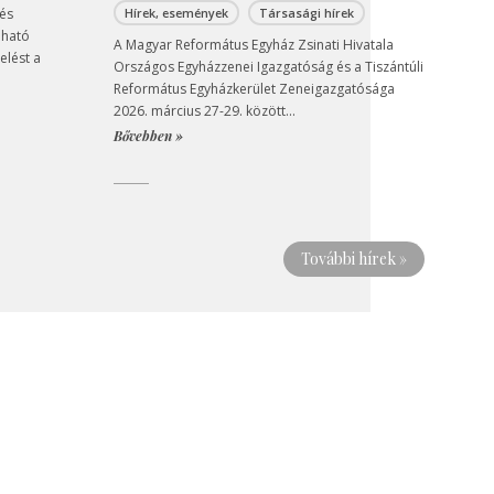
 és
Hírek, események
Társasági hírek
pható
A Magyar Református Egyház Zsinati Hivatala
elést a
Országos Egyházzenei Igazgatóság és a Tiszántúli
Református Egyházkerület Zeneigazgatósága
2026. március 27-29. között...
Bővebben »
További hírek »