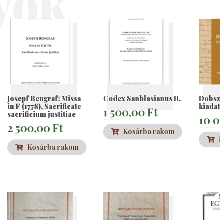
yok
Josepf Bengraf: Missa
Codex Sanblasianus II.
Dobsz
in F (1778), Sacrificate
kiadat
1 500,00
Ft
sacrificium justitiae
10 
2 500,00
Ft
Kosárba rakom
Kosárba rakom