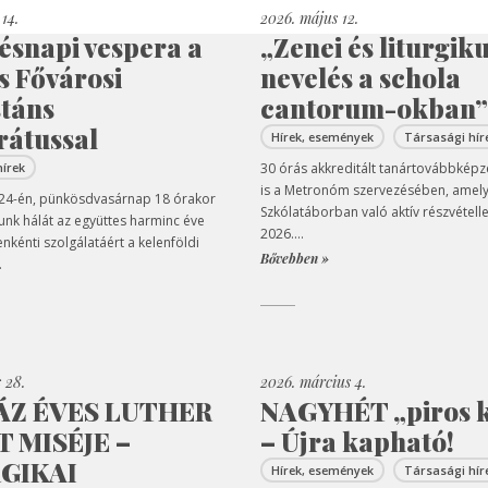
14.
2026. május 12.
ésnapi vespera a
„Zenei és liturgik
s Fővárosi
nevelés a schola
stáns
cantorum-okban”
rátussal
Hírek, események
Társasági hír
hírek
30 órás akkreditált tanártovábbképz
is a Metronóm szervezésében, amely
 24-én, pünkösdvasárnap 18 órakor
Szkólatáborban való aktív részvétellel
k hálát az együttes harminc éve
2026....
enkénti szolgálatáért a kelenföldi
Bővebben »
.
s 28.
2026. március 4.
ÁZ ÉVES LUTHER
NAGYHÉT „piros 
 MISÉJE –
– Újra kapható!
GIKAI
Hírek, események
Társasági hír