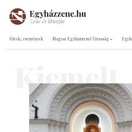
Egyházzene.hu
Zene és liturgia
Hírek, események
Magyar Egyházzenei Társaság
Egyh
Kiemelt
2026. május 14.
Társasági hírek
Születésnapi vespera a 30
éves Fővárosi Protestáns
Kántorátussal