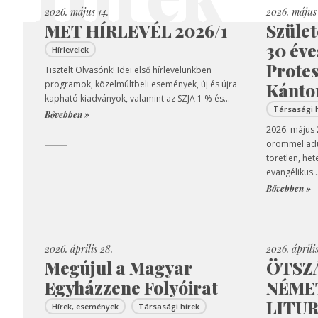
2026. május 14.
2026. május 
MET HÍRLEVÉL 2026/1
Szület
30 éve
Hírlevelek
Prote
Tisztelt Olvasónk! Idei első hírlevelünkben
programok, közelmúltbeli események, új és újra
Kánto
kapható kiadványok, valamint az SZJA 1 % és...
Társasági 
Bővebben »
2026. május
örömmel adun
töretlen, het
evangélikus..
Bővebben »
2026. április 28.
2026. áprili
Megújul a Magyar
ÖTSZ
Egyházzene Folyóirat
NÉMET
LITUR
Hírek, események
Társasági hírek