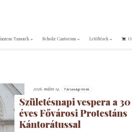
ázzene Tanszék
Scholæ Cantorum
Letöltések
O