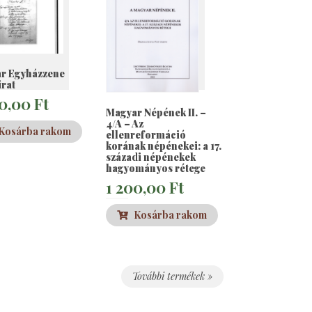
r Egyházzene
irat
00,00
Ft
Magyar Népének II. –
4/A – Az
Kosárba rakom
ellenreformáció
korának népénekei: a 17.
századi népénekek
hagyományos rétege
1 200,00
Ft
Kosárba rakom
További termékek »