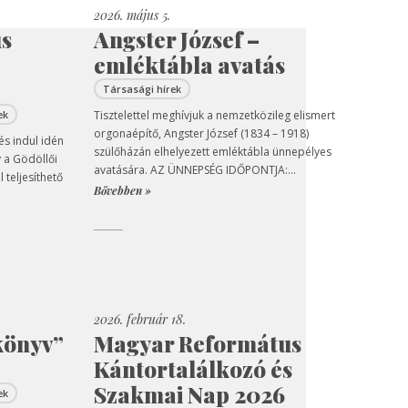
2026. május 5.
us
Angster József –
emléktábla avatás
Társasági hírek
ek
Tisztelettel meghívjuk a nemzetközileg elismert
orgonaépítő, Angster József (1834 – 1918)
és indul idén
szülőházán elhelyezett emléktábla ünnepélyes
 a Gödöllői
avatására. AZ ÜNNEPSÉG IDŐPONTJA:...
 teljesíthető
Bővebben »
2026. február 18.
könyv”
Magyar Református
Kántortalálkozó és
Szakmai Nap 2026
ek