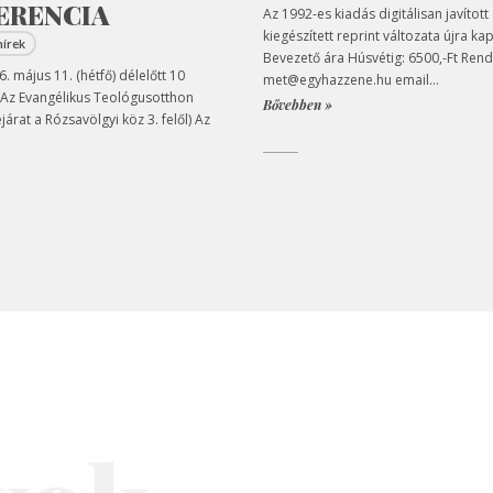
ERENCIA
Az 1992-es kiadás digitálisan javított
kiegészített reprint változata újra ka
hírek
Bevezető ára Húsvétig: 6500,-Ft Rend
. május 11. (hétfő) délelőtt 10
met@egyhazzene.hu email...
 Az Evangélikus Teológusotthon
Bővebben »
árat a Rózsavölgyi köz 3. felől) Az
.