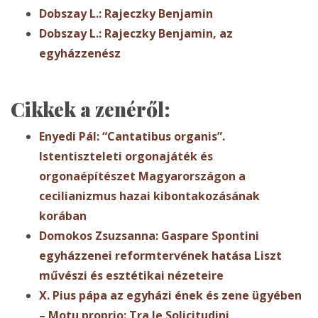
Dobszay L.: Rajeczky Benjamin
Dobszay L.: Rajeczky Benjamin, az
egyházzenész
Cikkek a zenéről:
Enyedi Pál: “Cantatibus organis”.
Istentiszteleti orgonajáték és
orgonaépítészet Magyarországon a
cecilianizmus hazai kibontakozásának
korában
Domokos Zsuzsanna: Gaspare Spontini
egyházzenei reformtervének hatása Liszt
művészi és esztétikai nézeteire
X. Pius pápa az egyházi ének és zene ügyében
– Motu proprio: Tra le Solicitudini