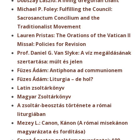
Dobszay László: A living Gregorian chant
Michael P. Foley: Fulfilling the Council:
Sacrosanctum Concilium and the
Traditionalist Movement
Lauren Pristas: The Orations of the Vatican II
Missal: Policies for Revision
Prof. Daniel G. Van Slyke: A víz megáldásának
szertartása: múlt és jelen
Füzes Ádám: Antiphona ad communionem
Füzes Ádám: Liturgia – de hol?
Latin zsoltárkönyv
Magyar Zsoltárkönyv
A zsoltár-beosztás története a római
liturgiában
Mezey L.: Canon, Kánon (A római misekánon
magyarázata és fordítása)