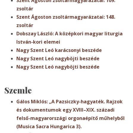
Szent Ágoston zsoltármagyarázatai: 109.
zsoltár
Szent Ágoston zsoltármagyarázatai: 148.
zsoltár
Dobszay László: A középkori magyar liturgia
István-kori elemei
Nagy Szent Leó karácsonyi beszéde
Nagy Szent Leó nagyböjti beszéde
Nagy Szent Leó nagyböjti beszéde
Szemle
Gálos Miklós: „A Pazsiczky-hagyaték. Rajzok
és dokumentumok egy XVIII–XIX. századi
felső-magyarországi orgonaépítő műhelyből
(Musica Sacra Hungarica 3).