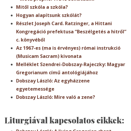
Mitől szkóla a szkóla?
Hogyan alapítsunk szkólát?
Részlet Joseph Card. Ratzinger, a Hittani
Kongregáció prefektusa “Beszélgetés a hitről”
c. könyvéből
Az 1967-es (ma is érvényes) római instrukció
(Musicam Sacram) kivonata
Melléklet Szendrei-Dobszay-Rajeczky: Magyar
Gregorianum című antológiájához
Dobszay László: Az egyházzene
egyetemessége
Dobszay László: Mire való a zene?
Liturgiával kapcsolatos cikkek: