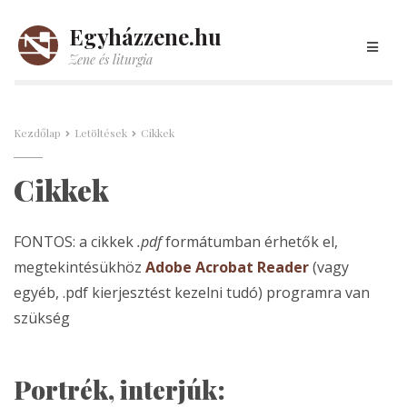
Egyházzene.hu
Zene és liturgia
Kezdőlap
Letöltések
Cikkek
Cikkek
FONTOS: a cikkek
.pdf
formátumban érhetők el,
megtekintésükhöz
Adobe Acrobat Reader
(vagy
egyéb, .pdf kierjesztést kezelni tudó) programra van
szükség
Portrék, interjúk: