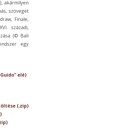
), akármilyen
más, szöveget
draw, Finale,
VI. századi,
azása (© Bali
endszer egy
„Guido” elé)
öltése (.zip)
)
zip)