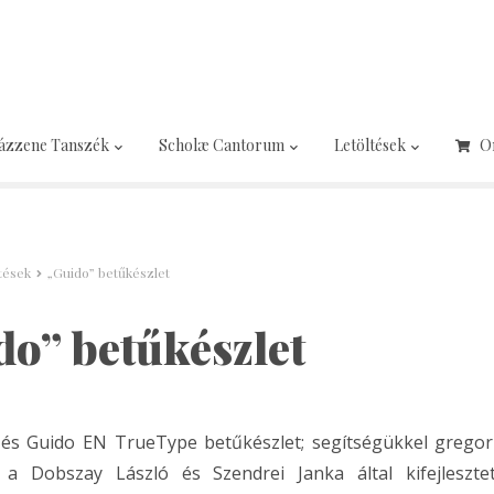
ázzene Tanszék
Scholæ Cantorum
Letöltések
O
tések
„Guido” betűkészlet
do” betűkészlet
és Guido EN TrueType betűkészlet; segítségükkel gregor
 a Dobszay László és Szendrei Janka által kifejlesztet