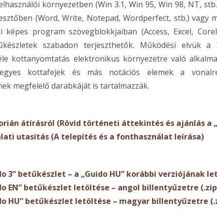
elhasználói környezetben (Win 3.1, Win 95, Win 98, NT, stb.
sztőben (Word, Write, Notepad, Wordperfect, stb.) vagy 
i képes program szövegblokkjaiban (Access, Excel, Corel
tűkészletek szabadon terjeszthetők. Működési elvük a X
éle kottanyomtatás elektronikus környezetre való alkalm
 egyes kottafejek és más notációs elemek a vonalr
ek megfelelő darabkáját is tartalmazzák.
rián átírásról (Rövid történeti áttekintés és ajánlás a 
ati utasítás (A telepítés és a fonthasználat leírása)
o 3” betűkészlet – a „Guido HU” korábbi verziójának let
o EN” betűkészlet letöltése – angol billentyűzetre (.zip
do HU” betűkészlet letöltése – magyar billentyűzetre (.