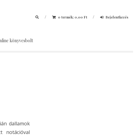
/
/
0 termék;
0,00
Ft
Bejelentkezés
nline könyvesbolt
ián dallamok
t notációval