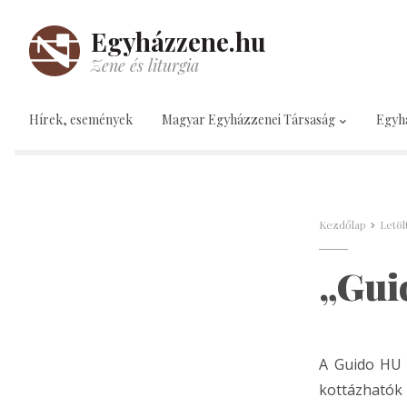
Egyházzene.hu
Zene és liturgia
Hírek, események
Magyar Egyházzenei Társaság
Egyh
Kezdőlap
Letöl
„Gui
A Guido HU 
kottázhatók