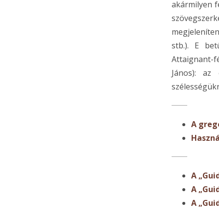
akármilyen f
szövegszerke
megjeleníten
stb.). E be
Attaignant-f
János): az
szélességükn
A grego
Használ
A „Guid
A „Guid
A „Gui