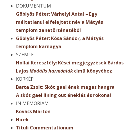
DOKUMENTUM
Göblyös Péter: Várhelyi Antal – Egy
méltatlanul elfelejtett név a Mátyás
templom zenetörténetéből
Göblyös Péter: Kósa Sándor, a Mátyás
templom karnagya
SZEMLE
Hollai Keresztély: Kései megjegyzések Bárdos
Lajos
Modális harmóniák
című könyvéhez
KORKÉP
Barta Zsolt: Skót gael ének magas hangra
A skót gael lining out éneklés és rokonai
IN MEMORIAM
Kovács Márton
Hírek
Tituli Commentationum