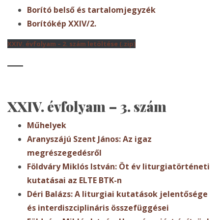
Borító belső és tartalomjegyzék
Borítókép XXIV/2.
XXIV. évfolyam – 2. szám letöltése (.zip)
XXIV. évfolyam – 3. szám
Műhelyek
Aranyszájú Szent János: Az igaz
megrészegedésről
Földváry Miklós István: Öt év liturgiatörténeti
kutatásai az ELTE BTK-n
Déri Balázs: A liturgiai kutatások jelentősége
és interdiszciplináris összefüggései