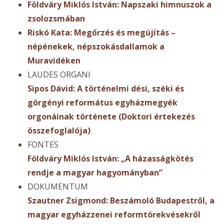
Földváry Miklós István: Napszaki himnuszok a
zsolozsmában
Riskó Kata: Megőrzés és megújítás –
népénekek, népszokásdallamok a
Muravidéken
LAUDES ORGANI
Sipos Dávid: A történelmi dési, széki és
görgényi református egyházmegyék
orgonáinak története (Doktori értekezés
összefoglalója)
FONTES
Földváry Miklós István: „A házasságkötés
rendje a magyar hagyományban”
DOKUMENTUM
Szautner Zsigmond: Beszámoló Budapestről, a
magyar egyházzenei reformtörekvésekről