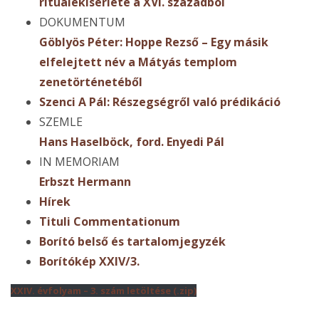
rituálekísérlete a XVI. századból
DOKUMENTUM
Göblyös Péter: Hoppe Rezső – Egy másik
elfelejtett név a Mátyás templom
zenetörténetéből
Szenci A Pál: Részegségről való prédikáció
SZEMLE
Hans Haselböck, ford. Enyedi Pál
IN MEMORIAM
Erbszt Hermann
Hírek
Tituli Commentationum
Borító belső és tartalomjegyzék
Borítókép XXIV/3.
XXIV. évfolyam – 3. szám letöltése (.zip)