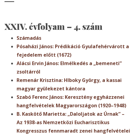
XXIV. évfolyam – 4. szám
Számadás
Pósaházi János: Prédikáció Gyulafehérvárott a
fejedelem előtt (1672)
Alácsi Ervin János: Elmélkedés a „bemeneti”
zsoltárról
Remenár Krisztina: Hlboky György, a kassai
magyar gyülekezet kántora
Szabó Ferenc János: Keresztény egyházzenei
hangfelvételek Magyarországon (1920–1948)
B. Kaskötő Marietta: „Daloljatok az Úrnak” –
Az 1938-as Nemzetközi Eucharisztikus
Kongresszus fennmaradt zenei hangfelvételei