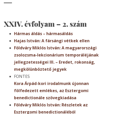
XXIV. évfolyam – 2. szám
Hármas áldás – hármasáldás
Hajas István: A fársángi vétkek ellen
Földváry Miklós István: A magyarországi
zsolozsma-lekcionárium temporáléjának
jellegzetességei III. – Eredet, rokonság,
megkölünböztető jegyek
FONTES
Kora Árpád-kori irodalmunk újonnan
fölfedezett emlékes, az Esztergomi
benedictionále szövegkiadása
Földváry Miklós István: Részletek az
Esztergomi benedictionáléból