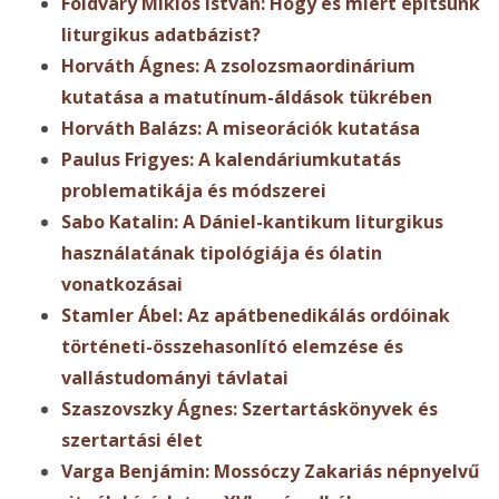
Földváry Miklós István: Hogy és miért építsünk
liturgikus adatbázist?
Horváth Ágnes: A zsolozsmaordinárium
kutatása a matutínum-áldások tükrében
Horváth Balázs: A miseorációk kutatása
Paulus Frigyes: A kalendáriumkutatás
problematikája és módszerei
Sabo Katalin: A Dániel-kantikum liturgikus
használatának tipológiája és ólatin
vonatkozásai
Stamler Ábel: Az apátbenedikálás ordóinak
történeti-összehasonlító elemzése és
vallástudományi távlatai
Szaszovszky Ágnes: Szertartáskönyvek és
szertartási élet
Varga Benjámin: Mossóczy Zakariás népnyelvű