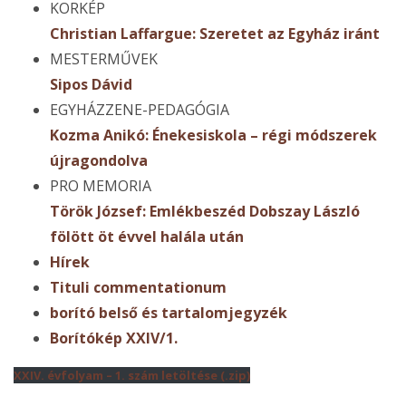
KORKÉP
Christian Laffargue: Szeretet az Egyház iránt
MESTERMŰVEK
Sipos Dávid
EGYHÁZZENE-PEDAGÓGIA
Kozma Anikó: Énekesiskola – régi módszerek
újragondolva
PRO MEMORIA
Török József: Emlékbeszéd Dobszay László
fölött öt évvel halála után
Hírek
Tituli commentationum
borító belső és tartalomjegyzék
Borítókép XXIV/1.
XXIV. évfolyam – 1. szám letöltése (.zip)