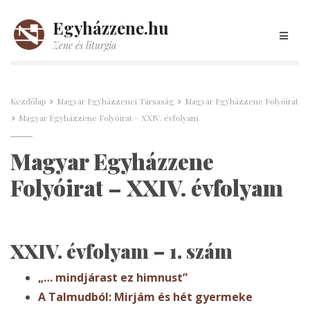
Egyházzene.hu
Zene és liturgia
Kezdőlap
Magyar Egyházzenei Társaság
Magyar Egyházzene Folyóirat
Magyar Egyházzene Folyóirat – XXIV. évfolyam
Magyar Egyházzene
Folyóirat – XXIV. évfolyam
XXIV. évfolyam – 1. szám
„… mindjárast ez himnust”
A Talmudból: Mirjám és hét gyermeke