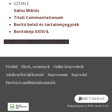
SZEMLE
Gálos Miklós
Tituli Commentationum
Borító belső és tartalomjegyzék
Borítókép XXIV/4.
XXIV. évfolyam – 4. szám letöltése (.zip)
Főoldal
Hírek, események
Online könyvesbolt
Adatkezelési tájékoztató
Impresszum
Kapcsolat
Fizetési és szállítási információk
MET Hírlevél
© Egyházzene.hu 2019 | verzió: 0.3.0