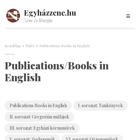
Egyházzene.hu
Zene és liturgia
Kezdőlap
Üzlet
Publications/Books in English
Publications/Books in
English
Publications/Books in English
I. sorozat: Tankönyvek
II. sorozat: Gregorián műfajok
III. sorozat: Egyházi kórusművek
V. sorozat: Zsolozsmák
VI. sorozat: Orgonaművek