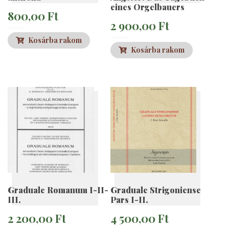
eines Orgelbauers
800,00
Ft
2 900,00
Ft
Kosárba rakom
Kosárba rakom
Graduale Romanum I-II-
Graduale Strigoniense
III.
Pars I-II.
2 200,00
Ft
4 500,00
Ft