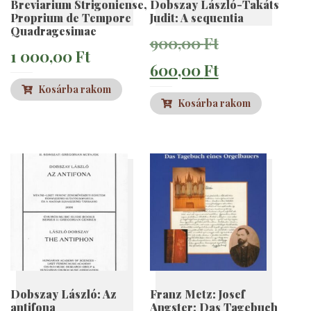
Breviarium Strigoniense,
Dobszay László-Takáts
Proprium de Tempore
Judit: A sequentia
Quadragesimae
Original
900,00
Ft
1 000,00
Ft
price
Current
600,00
Ft
Kosárba rakom
was:
price
Kosárba rakom
900,00 Ft.
is:
600,00 Ft.
Dobszay László: Az
Franz Metz: Josef
antifona
Angster: Das Tagebuch