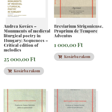
Andrea Kovács –
Breviarium Strigoniense,
Monuments of medieval
Proprium de Tempore
liturgical poetry in
Adventus
Hungary; Sequences –
1 000,00
Ft
Critical edition of
melodies
Kosárba rakom
25 000,00
Ft
Kosárba rakom