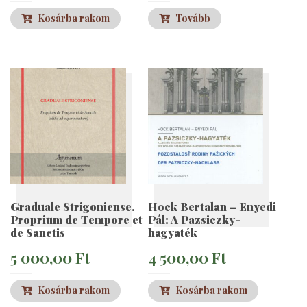
Kosárba rakom
Tovább
Graduale Strigoniense,
Hock Bertalan – Enyedi
Proprium de Tempore et
Pál: A Pazsiczky-
de Sanctis
hagyaték
5 000,00
Ft
4 500,00
Ft
Kosárba rakom
Kosárba rakom