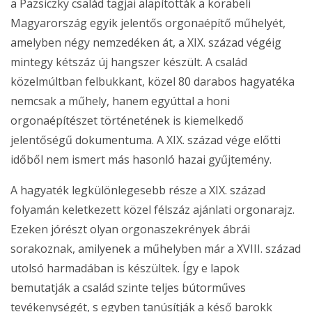
a Pazsiczky család tagjai alapították a korabeli
Magyarország egyik jelentős orgonaépítő műhelyét,
amelyben négy nemzedéken át, a XIX. század végéig
mintegy kétszáz új hangszer készült. A család
közelmúltban felbukkant, közel 80 darabos hagyatéka
nemcsak a műhely, hanem egyúttal a honi
orgonaépítészet történetének is kiemelkedő
jelentőségű dokumentuma. A XIX. század vége előtti
időből nem ismert más hasonló hazai gyűjtemény.
A hagyaték legkülönlegesebb része a XIX. század
folyamán keletkezett közel félszáz ajánlati orgonarajz.
Ezeken jórészt olyan orgonaszekrények ábrái
sorakoznak, amilyenek a műhelyben már a XVIII. század
utolsó harmadában is készültek. Így e lapok
bemutatják a család szinte teljes bútorműves
tevékenységét, s egyben tanúsítják a késő barokk