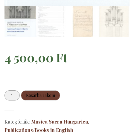
4 500,00
Ft
Hock
Kosárba rakom
Bertalan
–
Enyedi
Kategóriák:
Musica Sacra Hungarica
,
Pál:
Publications/Books in English