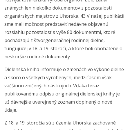
známych len niekoľko dokumentov z pozostalosti
organárskych majstrov z Uhorska. 43 V našej publikácii
sme mali možnosť predstaviť nedávne objavenú
rozsiahlu pozostalosť s vyše 80 dokumentmi, ktoré
pochádzajú z štvorgeneračnej rodinnej dielne,
fungujúcej v 18. a 19. storočí, a ktoré boli obohatené o
neskoršie rodinné dokumenty.
Dielenská kniha informuje o zmenách vo výkone dielne
a skoro o všetkých vyrobených, medzičasom však
väčšinou zničených nástrojoch. Vďaka teraz
publikovanému odpisu originálnej dielenskej knihy je
už dávnejšie uverejnený zoznam doplnený o nové
údaje.
Z 18. a 19. storočia sú z územia Uhorska zachované