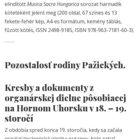
elindított
Musica Sacra Hungarica
sorozat harmadik
köteteként jelent meg (200 oldal, 67 színes és 13
fekete-fehér kép, A4-es formátum, kemény táblás,
fűzött kötés, ISSN 2498-9185, ISBN 978-963-7181-60-3).
Pozostalosť rodiny Pažických.
Kresby a dokumenty z
organárskej dielne pôsobiacej
na Hornom Uhorsku v 18. – 19.
storočí
Z obdobia spred konca 19. storočia, kedy sa začala
rozvíjať továrenská výroba organov, bolo zatiaľ