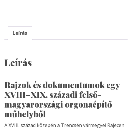
A
Pazsiczky-
hagyaték
mennyiség
Leírás
Leírás
Rajzok és dokumentumok egy
XVIII–XIX. századi felső-
magyarországi orgonaépítő
műhelyből
A XVIII. század közepén a Trencsén vármegyei Rajecen