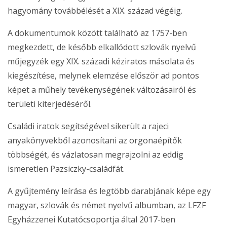
hagyomány továbbélését a XIX. század végéig.
A dokumentumok között található az 1757-ben
megkezdett, de később elkallódott szlovák nyelvű
műjegyzék egy XIX. századi kéziratos másolata és
kiegészítése, melynek elemzése először ad pontos
képet a műhely tevékenységének változásairól és
területi kiterjedéséről.
Családi iratok segítségével sikerült a rajeci
anyakönyvekből azonosítani az orgonaépítők
többségét, és vázlatosan megrajzolni az eddig
ismeretlen Pazsiczky-családfát.
A gyűjtemény leírása és legtöbb darabjának képe egy
magyar, szlovák és német nyelvű albumban, az LFZF
Egyházzenei Kutatócsoportja által 2017-ben