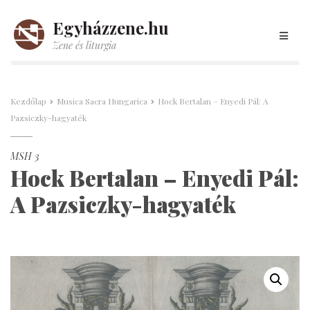
Egyházzene.hu
Zene és liturgia
Kezdőlap
Musica Sacra Hungarica
Hock Bertalan – Enyedi Pál: A
Pazsiczky-hagyaték
MSH 3
Hock Bertalan – Enyedi Pál:
A Pazsiczky-hagyaték