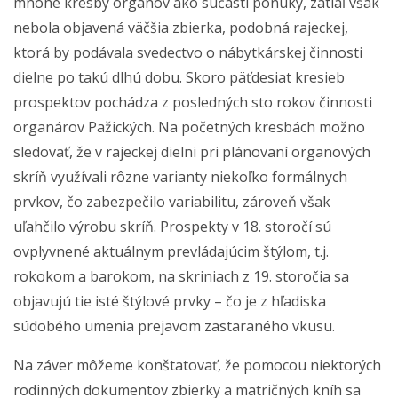
mnohé kresby organov ako súčasti ponuky, zatiaľ však
nebola objavená väčšia zbierka, podobná rajeckej,
ktorá by podávala svedectvo o nábytkárskej činnosti
dielne po takú dlhú dobu. Skoro päťdesiat kresieb
prospektov pochádza z posledných sto rokov činnosti
organárov Pažických. Na početných kresbách možno
sledovať, že v rajeckej dielni pri plánovaní organových
skríň využívali rôzne varianty niekoľko formálnych
prvkov, čo zabezpečilo variabilitu, zároveň však
uľahčilo výrobu skríň. Prospekty v 18. storočí sú
ovplyvnené aktuálnym prevládajúcim štýlom, t.j.
rokokom a barokom, na skriniach z 19. storočia sa
objavujú tie isté štýlové prvky – čo je z hľadiska
súdobého umenia prejavom zastaraného vkusu.
Na záver môžeme konštatovať, že pomocou niektorých
rodinných dokumentov zbierky a matričných kníh sa