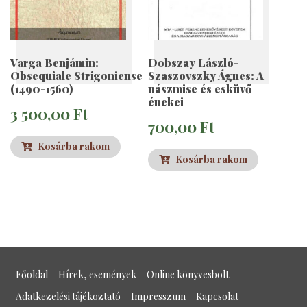
Varga Benjámin:
Dobszay László-
Obsequiale Strigoniense
Szaszovszky Ágnes: A
(1490-1560)
nászmise és esküvő
énekei
3 500,00
Ft
700,00
Ft
Kosárba rakom
Kosárba rakom
Főoldal
Hírek, események
Online könyvesbolt
Adatkezelési tájékoztató
Impresszum
Kapcsolat