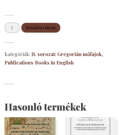
Graduale
Kosárba rakom
Romanum
I-
II-
Kategóriák:
II. sorozat: Gregorián műfajok
,
III.
Publications/Books in English
mennyiség
Hasonló termékek