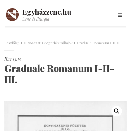
Egyházzene.hu
Zene és liturgia
Kezdőlap
II. sorozat: Gregorián műfajok
Graduale Romanum I-II-III.
II.12,13,15
Graduale Romanum I-II-
III.