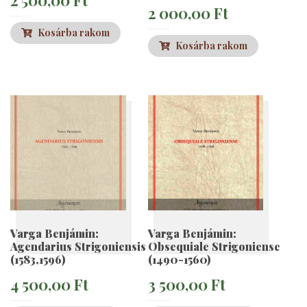
2 000,00
Ft
Kosárba rakom
Kosárba rakom
Varga Benjámin:
Varga Benjámin:
Agendarius Strigoniensis
Obsequiale Strigoniense
(1583,1596)
(1490-1560)
4 500,00
Ft
3 500,00
Ft