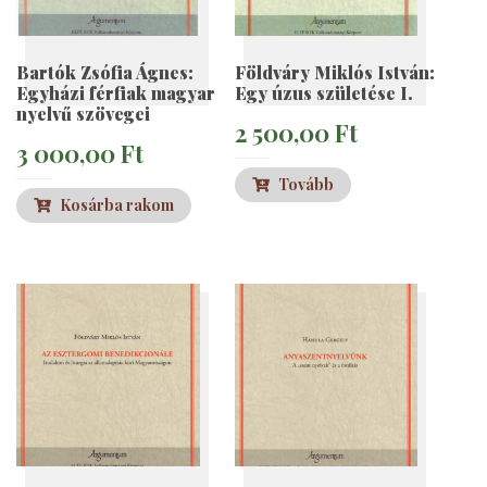
Bartók Zsófia Ágnes:
Földváry Miklós István:
Egyházi férfiak magyar
Egy úzus születése I.
nyelvű szövegei
2 500,00
Ft
3 000,00
Ft
Tovább
Kosárba rakom