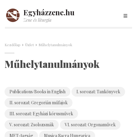
Egyházzene.hu
Zene és liturgia
Kezdőlap
Üzlet
Műhelytanulmányok
Műhelytanulmányok
Publications/Books in English
I. sorozat: Tankönyvek
II. sorozat: Gregorián műfajok
III. sorozat: Egyházi kórusművek
V. sorozat: Zsolozsmák
VI. sorozat: Orgonaművek
MET-tagság
Musica Sacra Hungarica