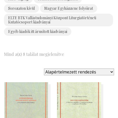
Sorozaton kívül
Magyar Egyházzene folyóirat
ELTE BTK Vallástudományi Központ Liturgiatörténeti
Kutatócsoport kiadványai
Egyéb kiadók itt árusított kiadványai
Mind a(z) 8 találat megjelenítve