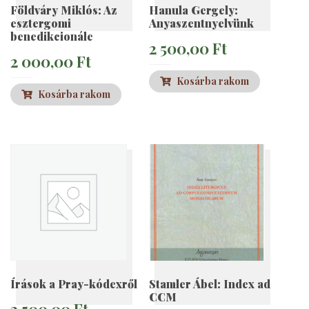
Földváry Miklós: Az
Hanula Gergely:
esztergomi
Anyaszentnyelvünk
benedikcionále
2 500,00
Ft
2 000,00
Ft
Kosárba rakom
Kosárba rakom
Írások a Pray-kódexről
Stamler Ábel: Index ad
CCM
2 500,00
Ft