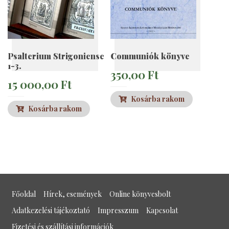
Psalterium Strigoniense
Communiók könyve
1-3.
350,00
Ft
15 000,00
Ft
Kosárba rakom
Kosárba rakom
Főoldal
Hírek, események
Online könyvesbolt
Adatkezelési tájékoztató
Impresszum
Kapcsolat
Fizetési és szállítási információk