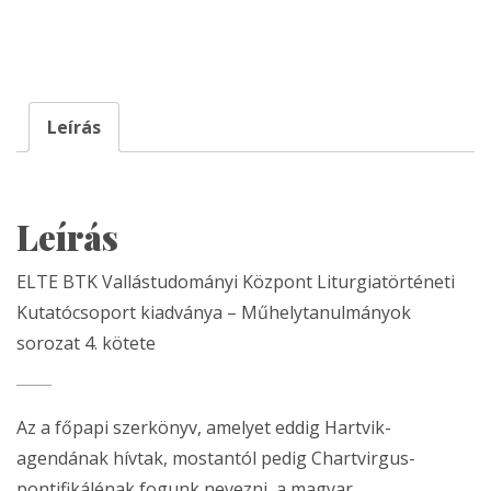
Leírás
Leírás
ELTE BTK Vallástudományi Központ Liturgiatörténeti
Kutatócsoport kiadványa – Műhelytanulmányok
sorozat 4. kötete
Az a főpapi szerkönyv, amelyet eddig Hartvik-
agendának hívtak, mostantól pedig Chartvirgus-
pontifikálénak fogunk nevezni, a magyar