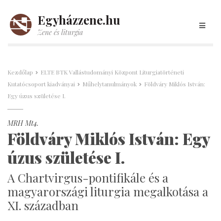
Egyházzene.hu
Zene és liturgia
Kezdőlap
ELTE BTK Vallástudományi Központ Liturgiatörténeti
Kutatócsoport kiadványai
Műhelytanulmányok
Földváry Miklós István:
Egy úzus születése I.
MRH Mt4.
Földváry Miklós István: Egy
úzus születése I.
A Chartvirgus-pontifikále és a
magyarországi liturgia megalkotása a
XI. században