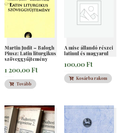
Martin Judit – Balogh
A mise állandó részei
Piusz: Latin liturgikus
latinul és magyarul
szöveggyűjtemény
100,00
Ft
1 200,00
Ft
Kosárba rakom
Tovább