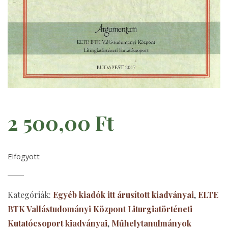
2 500,00
Ft
Elfogyott
Kategóriák:
Egyéb kiadók itt árusított kiadványai
,
ELTE
BTK Vallástudományi Központ Liturgiatörténeti
Kutatócsoport kiadványai
,
Műhelytanulmányok