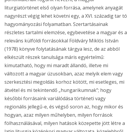
liturgiatörténet első olyan forrása, amelynek anyagát
nagyrészt végig lehet követni egy, a XVI. századig tar tó
hagyományozási folyamatban. Szertartásainak
részletes tartalmi elemzése, egybevetése a magyar és a
releváns külföldi forrásokkal Földváry Miklós István
(1978) könyve folytatásának tárgya lesz, de az abból
elkészült részek tanulsága máris egyértelmű:
kimutatható, hogy mi maradt állandó, illetve mi
változott a magyar úzusokban, azaz melyik elem vagy
szerkesztési megoldás korhoz kötött, mi esetleges, mi
átvétel és mi tekintendő „hungarikumnak”; hogy
későbbi forrásaink variálódása történeti vagy
regionális jellegű-e, és végső soron az, hogy mikor és
hogyan, azaz milyen műhelyben, milyen források
fölhasználásával, milyen hatások közepette jött létre a
latin liturgia középkori magyar változata, közelebbről