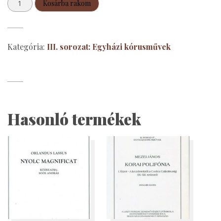
Responsoriale
Kosárba rakom
Binatim
mennyiség
Kategória:
III. sorozat: Egyházi kórusművek
Hasonló termékek