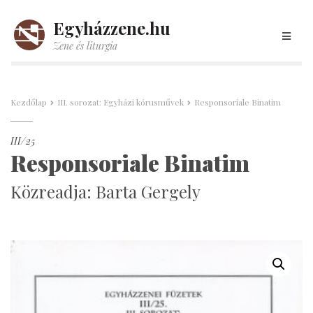
Egyházzene.hu
Zene és liturgia
Kezdőlap
III. sorozat: Egyházi kórusművek
Responsoriale Binatim
III/25
Responsoriale Binatim
Közreadja: Barta Gergely