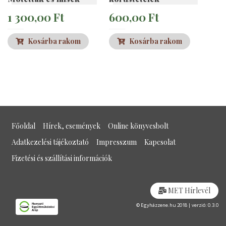
1 300,00
Ft
600,00
Ft
Kosárba rakom
Kosárba rakom
Főoldal
Hírek, események
Online könyvesbolt
Adatkezelési tájékoztató
Impresszum
Kapcsolat
Fizetési és szállítási információk
MET Hírlevél
© Egyházzene.hu 2018 | verzió: 0.3.0