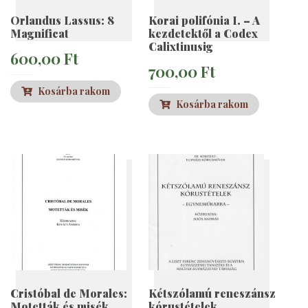
Orlandus Lassus: 8
Korai polifónia I. – A
Magnificat
kezdetektől a Codex
Calixtinusig
600,00
Ft
700,00
Ft
Kosárba rakom
Kosárba rakom
Cristóbal de Morales:
Kétszólamú reneszánsz
Motetták és misék
kórustételek