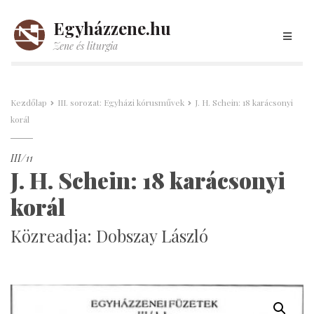
Egyházzene.hu
Zene és liturgia
Kezdőlap
III. sorozat: Egyházi kórusművek
J. H. Schein: 18 karácsonyi
korál
III/11
J. H. Schein: 18 karácsonyi
korál
Közreadja: Dobszay László