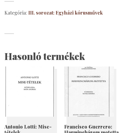
Schein:
18
Kategória:
III. sorozat: Egyházi kórusművek
karácsonyi
korál
mennyiség
Hasonló termékek
Antonio Lotti: Mise-
Francisco Guerrero:
tételek
Harminchárom motetta