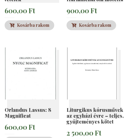
600,00
Ft
900,00
Ft
Kosárba rakom
Kosárba rakom
Orlandus Lassus: 8
Liturgikus kórusművek
Magnificat
az egyházi évre – teljes,
gyűjteményes kötet
600,00
Ft
2 500,00
Ft