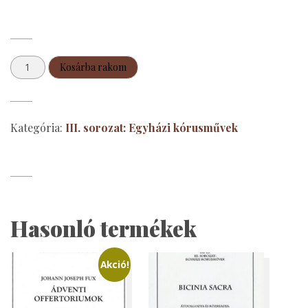
Kora-
Kosárba rakom
középkori
többszólamúság
a
Kategória:
III. sorozat: Egyházi kórusművek
liturgiában
mennyiség
Hasonló termékek
Akció!