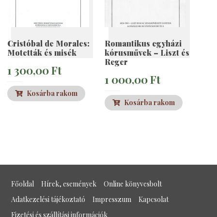
Cristóbal de Morales:
Romantikus egyházi
Motetták és misék
kórusművek – Liszt és
Reger
1 300,00
Ft
1 000,00
Ft
Kosárba rakom
Kosárba rakom
Főoldal
Hírek, események
Online könyvesbolt
Adatkezelési tájékoztató
Impresszum
Kapcsolat
Fizetési és szállítási információk