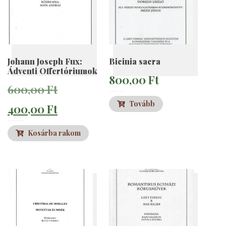
Johann Joseph Fux:
Bicinia sacra
Ádventi Offertóriumok
800,00
Ft
Original
600,00
Ft
Tovább
price
Current
400,00
Ft
was:
price
Kosárba rakom
600,00 Ft.
is:
400,00 Ft.