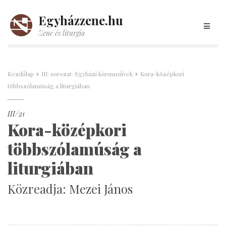
Egyházzene.hu
Zene és liturgia
Kezdőlap
III. sorozat: Egyházi kórusművek
Kora-középkori
többszólamúság a liturgiában
III/21
Kora-középkori
többszólamúság a
liturgiában
Közreadja: Mezei János