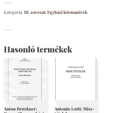
8
Magnificat
Kategória:
III. sorozat: Egyházi kórusművek
mennyiség
Hasonló termékek
Anton Bruckner:
Antonio Lotti: Mise-