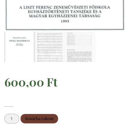
600,00
Ft
Orlandus
Kosárba rakom
Lassus: