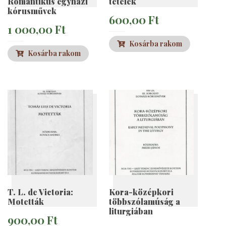
Romantikus egyházi
tételek
kórusművek
600,00
Ft
1 000,00
Ft
Kosárba rakom
Kosárba rakom
T. L. de Victoria:
Kora-középkori
Motetták
többszólamúság a
liturgiában
900,00
Ft