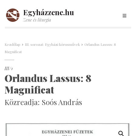
Egyházzene.hu
Zene és liturgia
Kezdőlap
III. sorozat: Egyházi kórusművek
Orlandus Lassus: 8
Magnificat
III/1
Orlandus Lassus: 8
Magnificat
Közreadja: Soós András