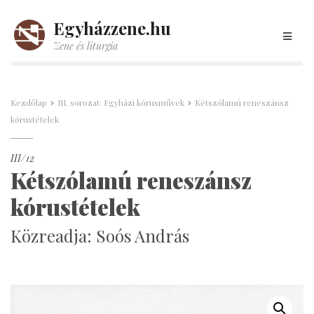
Egyházzene.hu
Zene és liturgia
Kezdőlap
III. sorozat: Egyházi kórusművek
Kétszólamú reneszánsz
kórustételek
III/12
Kétszólamú reneszánsz
kórustételek
Közreadja: Soós András