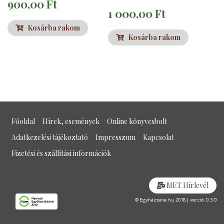
900,00
Ft
1 000,00
Ft
Kosárba rakom
Kosárba rakom
Főoldal
Hírek, események
Online könyvesbolt
Adatkezelési tájékoztató
Impresszum
Kapcsolat
Fizetési és szállítási információk
MET Hírlevél
© Egyházzene.hu 2018 | verzió: 0.3.0