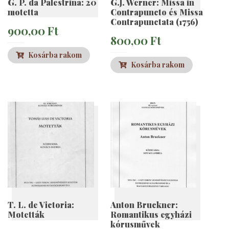
G. P. da Palestrina: 20
G.J. Werner: Missa in
motetta
Contrapuncto és Missa
Contrapunctata (1756)
900,00
Ft
800,00
Ft
Kosárba rakom
Kosárba rakom
T. L. de Victoria:
Anton Bruckner:
Motetták
Romantikus egyházi
kórusművek