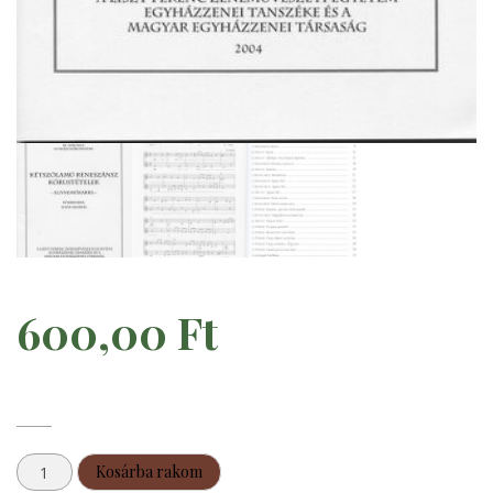
600,00
Ft
Kétszólamú
Kosárba rakom