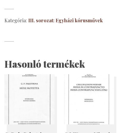
reneszánsz
kórustételek
mennyiség
Kategória:
III. sorozat: Egyházi kórusművek
Hasonló termékek