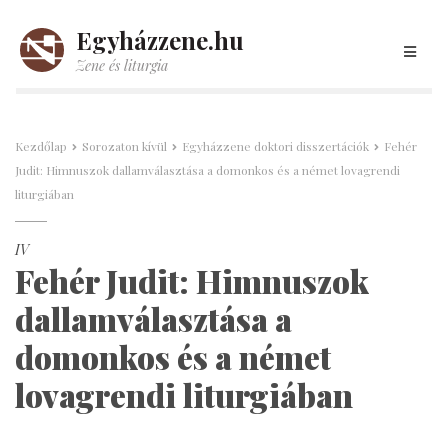
Egyházzene.hu
Zene és liturgia
Kezdőlap
Sorozaton kívül
Egyházzene doktori disszertációk
Fehér
Judit: Himnuszok dallamválasztása a domonkos és a német lovagrendi
liturgiában
IV
Fehér Judit: Himnuszok
dallamválasztása a
domonkos és a német
lovagrendi liturgiában