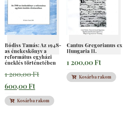
Bódiss Tamás: Az 1948-
Cantus Gregorianus ex
as énekeskönyv a
Hungaria II.
református egyházi
1 200,00
Ft
éneklés történetében
Original
1 200,00
Ft
Kosárba rakom
Current
price
600,00
Ft
price
was:
Kosárba rakom
is:
1
600,00 Ft.
200,00 Ft.