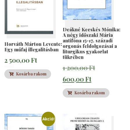
Deákné Kecskés Mónika:
A négy időszaki Mária
antifóna 15-17. századi
Horváth Márton Levente:
orgonás feldolgozásai a
Egy műfaj illegalitásban
liturgikus gyakorlat
tükrében
2 500,00
Ft
Original
1 200,00
Ft
Kosárba rakom
Current
price
600,00
Ft
price
was:
Kosárba rakom
is:
1
600,00 Ft.
200,00 Ft.
Akció!