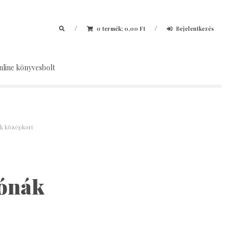
/
/
0 termék;
0,00
Ft
Bejelentkezés
nline könyvesbolt
ák középkori
fónák