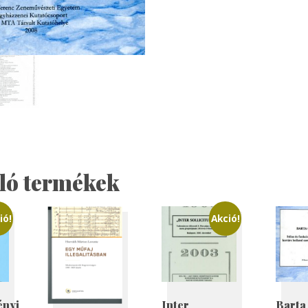
kapcsolatai
mennyiség
ló termékek
ió!
Akció!
ényi
Inter
Barta