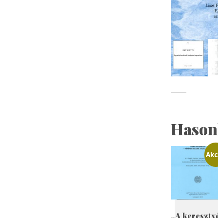
Hason
Akc
„A kereszty