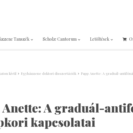
ázzene Tanszék
Scholæ Cantorum
Letöltések
O
aton kívül
Egyházzene doktori disszertációk
Papp Anette: A graduál-antifón
 Anette: A graduál-anti
pkori kapcsolatai