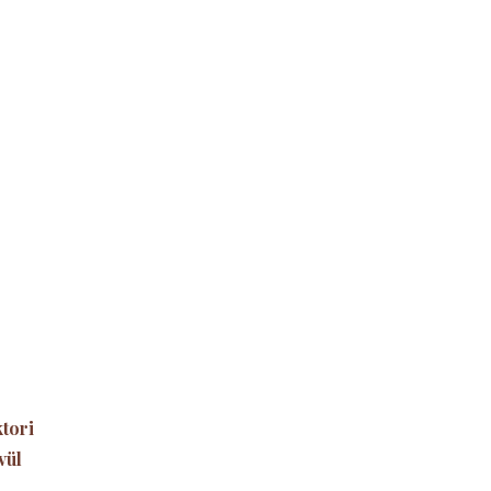
Original
price
urrent
was:
rice
1
:
200,00 Ft.
00,00 Ft.
tori
vül