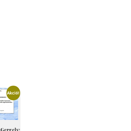
Akció!
 Gergely: