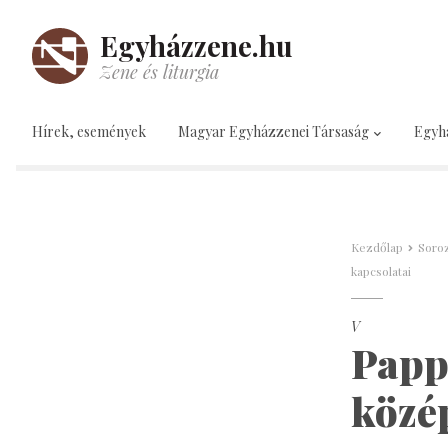
Egyházzene.hu
Zene és liturgia
Hírek, események
Magyar Egyházzenei Társaság
Egyh
Kezdőlap
Soroz
kapcsolatai
V
Papp
közé