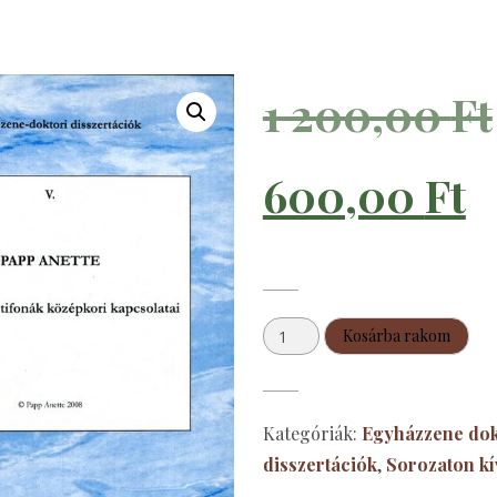
1 200,00
Ft
C
600,00
Ft
p
Papp
is
Kosárba rakom
Anette:
A
6
graduál-
Kategóriák:
Egyházzene dok
antifónák
disszertációk
,
Sorozaton kí
középkori