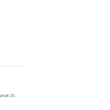
000,00 Ft.
ának 20.