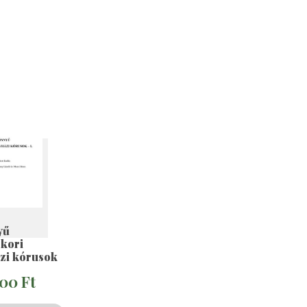
yű
kori
zi kórusok
,00
Ft