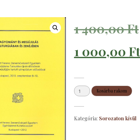
1 400,00
Ft
1 000,00
F
Hagyomány
Kosárba rakom
és
megújulás
a
Kategória:
Sorozaton kívül
liturgiában
és