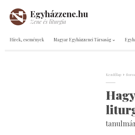
Egyházzene.hu
Zene és liturgia
Hírek, események
Magyar Egyházzenei Társaság
Egyh
Kezdőlap
Soroz
Hagy
litur
tanulmán