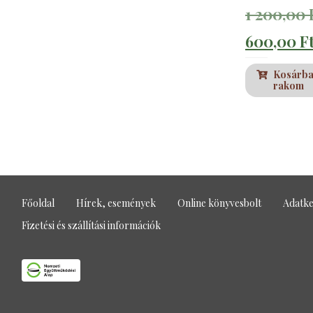
1 200,00
Original
600,00
F
price
Kosárb
rakom
was:
1
200,00 F
Főoldal
Hírek, események
Online könyvesbolt
Adatke
Fizetési és szállítási információk