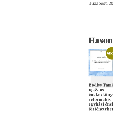
Budapest, 20
Hason
Akc
Bódiss Tamá
1948-as
énekesköny
református
egyházi éne
történetébe