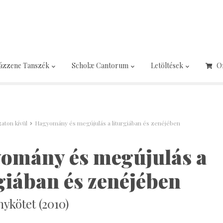
ázzene Tanszék
Scholæ Cantorum
Letöltések
O
aton kívül
Hagyomány és megújulás a liturgiában és zenéjében
omány és megújulás a
giában és zenéjében
ykötet (2010)