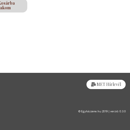
Kosárba
rakom
MET Hírlevél
© Egyházzene.hu 2019 | verzió: 0.3.0