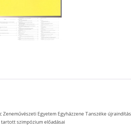
zenéjében
mennyiség
nc Zeneművészeti Egyetem Egyházzene Tanszéke újraindítás
 tartott szimpózium előadásai