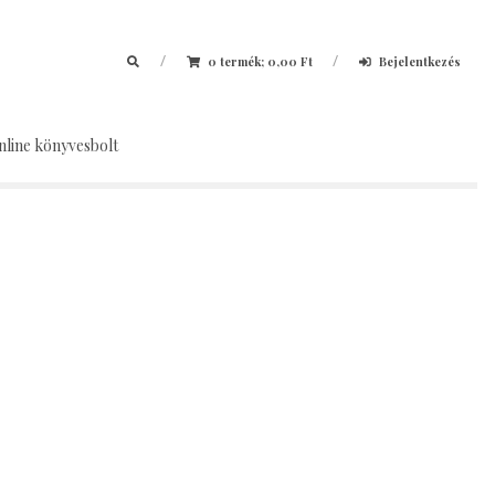
/
/
0 termék;
0,00
Ft
Bejelentkezés
nline könyvesbolt