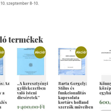
10. szeptember 8-10.
ló termékek
ió!
Akció!
Akció!
s: Az
„A keresztyényi
Barta Gergely:
Könn
gyülekezetben
Stílus és
közép
v a
való isteni
funkcionalitás
egyhá
dicséretek”
kapcsolata
600
klés
kortárs holland
1 400,00
Ft
n
szerzők műveiben