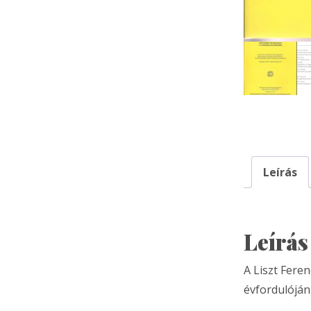
Leírás
Leírás
A Liszt Fere
évfordulóján