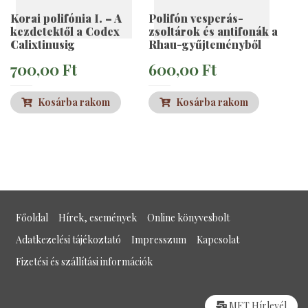
Korai polifónia I. – A
Polifón vesperás-
kezdetektől a Codex
zsoltárok és antifonák a
Calixtinusig
Rhau-gyűjteményből
700,00
Ft
600,00
Ft
Kosárba rakom
Kosárba rakom
Főoldal
Hírek, események
Online könyvesbolt
Adatkezelési tájékoztató
Impresszum
Kapcsolat
Fizetési és szállítási információk
MET Hírlevél