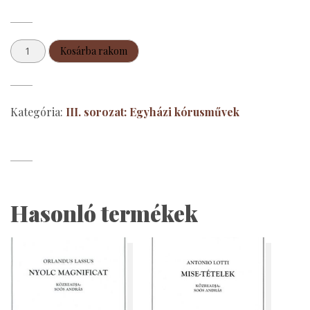
Continuo-
Kosárba rakom
játék
és
kamaraének
Kategória:
III. sorozat: Egyházi kórusművek
mennyiség
Hasonló termékek