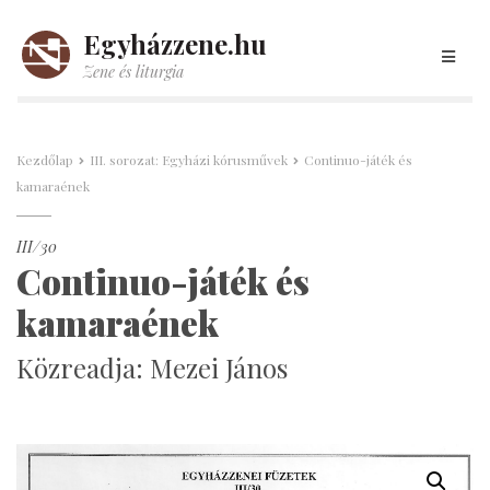
Egyházzene.hu
Zene és liturgia
Kezdőlap
III. sorozat: Egyházi kórusművek
Continuo-játék és
kamaraének
III/30
Continuo-játék és
kamaraének
Közreadja: Mezei János