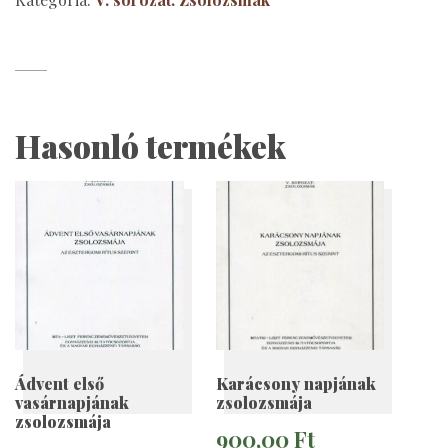
mennyiség
Hasonló termékek
Ádvent első
Karácsony napjának
vasárnapjának
zsolozsmája
zsolozsmája
900,00
Ft