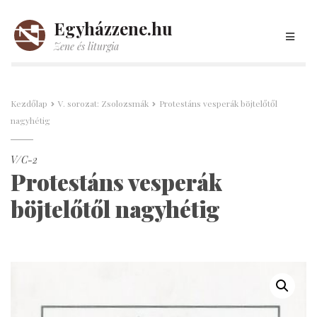
Egyházzene.hu
Zene és liturgia
Kezdőlap
V. sorozat: Zsolozsmák
Protestáns vesperák böjtelőtől
nagyhétig
V/C-2
Protestáns vesperák
böjtelőtől nagyhétig