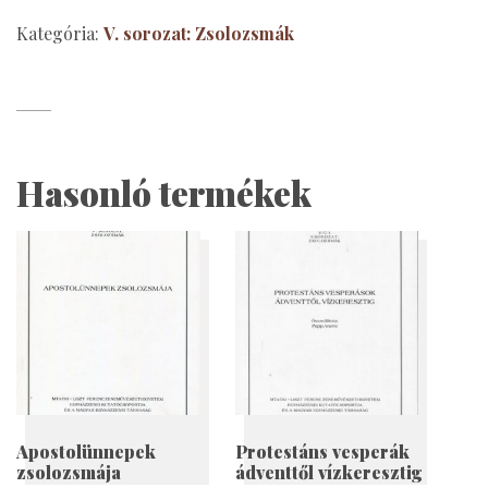
zsolozsmája
Kategória:
V. sorozat: Zsolozsmák
mennyiség
Hasonló termékek
Apostolünnepek
Protestáns vesperák
zsolozsmája
ádventtől vízkeresztig