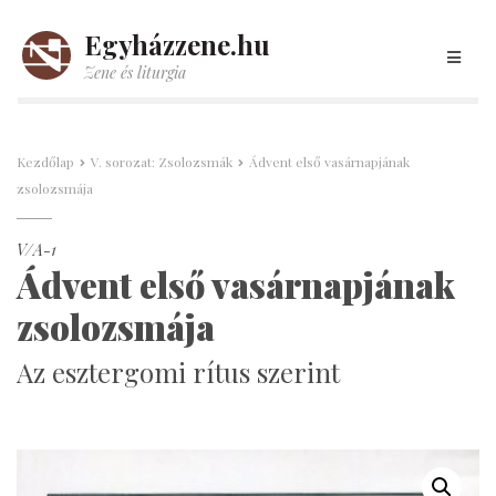
Egyházzene.hu
Zene és liturgia
Kezdőlap
V. sorozat: Zsolozsmák
Ádvent első vasárnapjának
zsolozsmája
V/A-1
Ádvent első vasárnapjának
zsolozsmája
Az esztergomi rítus szerint