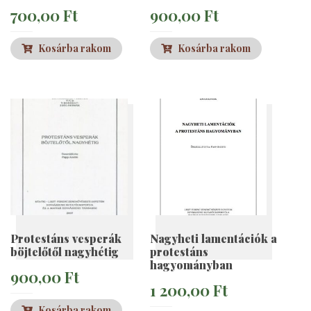
700,00
Ft
900,00
Ft
Kosárba rakom
Kosárba rakom
Protestáns vesperák
Nagyheti lamentációk a
böjtelőtől nagyhétig
protestáns
hagyományban
900,00
Ft
1 200,00
Ft
Kosárba rakom