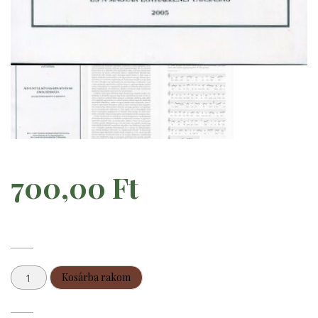
700,00
Ft
Ádvent
Kosárba rakom
első
vasárnapjának