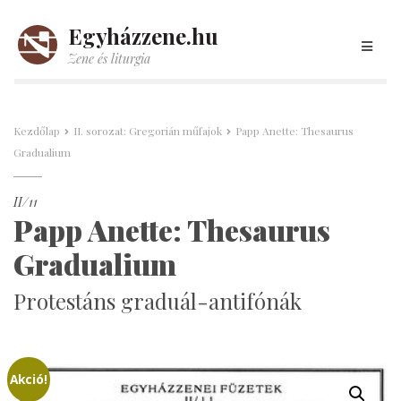
Egyházzene.hu
Zene és liturgia
Kezdőlap
II. sorozat: Gregorián műfajok
Papp Anette: Thesaurus
Gradualium
II/11
Papp Anette: Thesaurus
Gradualium
Protestáns graduál-antifónák
Akció!