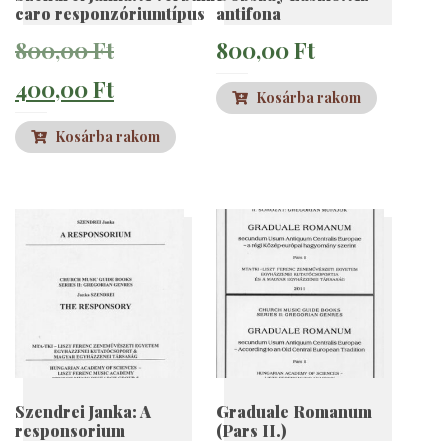
caro responzóriumtípus
antifona
Original
800,00
Ft
800,00
Ft
price
Current
400,00
Ft
Kosárba rakom
was:
price
Kosárba rakom
800,00 Ft.
is:
400,00 Ft.
Szendrei Janka: A
Graduale Romanum
responsorium
(Pars II.)