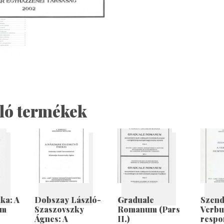
ló termékek
ka: A
Dobszay László-
Graduale
Szend
um
Szaszovszky
Romanum (Pars
Verbu
Ágnes: A
II.)
respo