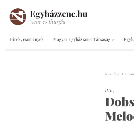
Egyházzene.hu
Zene és liturgia
Hírek, események
Magyar Egyházzenei Társaság
Egyh
Kezdőlap
II. s
II/05
Dobs
Melo