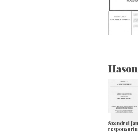
Hason
Szendrei Jan
responsori