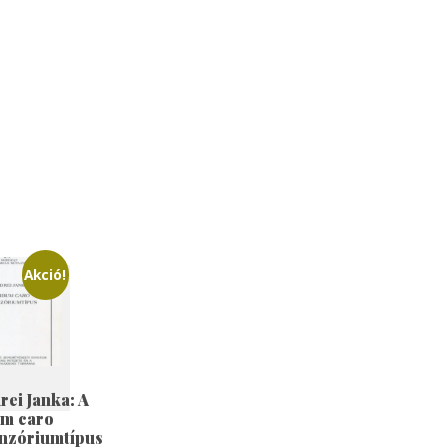
Akció!
rei Janka: A
m caro
nzóriumtípus