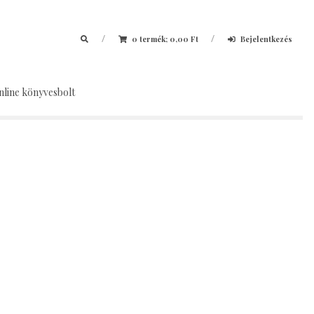
/
/
0 termék;
0,00
Ft
Bejelentkezés
nline könyvesbolt