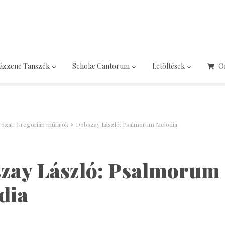
ázzene Tanszék
Scholæ Cantorum
Letöltések
O
orozat: Gregorián műfajok
Dobszay László: Psalmorum Melodia
zay László: Psalmorum
dia