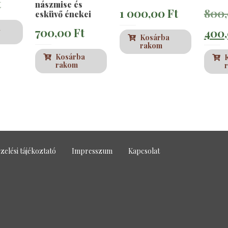
t
nászmise és
1 000,00
Ft
800
esküvő énekei
a
700,00
Ft
400
Kosárba
rakom
Kosárba
rakom
zelési tájékoztató
Impresszum
Kapcsolat