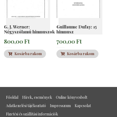
G. J. Werner:
Guillaume Dufay: 15
Négyszólamú himnuszok
himnusz
800,00
Ft
700,00
Ft
Kosárba rakom
Kosárba rakom
Főoldal
Hírek, események
Online könyvesbolt
Adatkezelési tájékoztató
Impresszum
Kapcsolat
Fizetési és szállítási információk