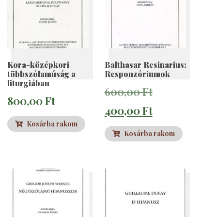
Kora-középkori
Balthasar Resinarius:
többszólamúság a
Responzóriumok
liturgiában
Original
600,00
Ft
800,00
Ft
price
Current
400,00
Ft
Kosárba rakom
was:
price
Kosárba rakom
600,00 Ft.
is:
400,00 Ft.