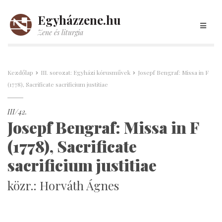
Egyházzene.hu
Zene és liturgia
Kezdőlap
III. sorozat: Egyházi kórusművek
Josepf Bengraf: Missa in F
(1778), Sacrificate sacrificium justitiae
III/42.
Josepf Bengraf: Missa in F
(1778), Sacrificate
sacrificium justitiae
közr.: Horváth Ágnes