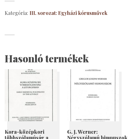
Responzóriumok
600,00 Ft.
400
mennyiség
Kategória:
III. sorozat: Egyházi kórusművek
Hasonló termékek
Kora-középkori
G. J. Werner:
többszólamúság a
Négyszólamú himnuszok