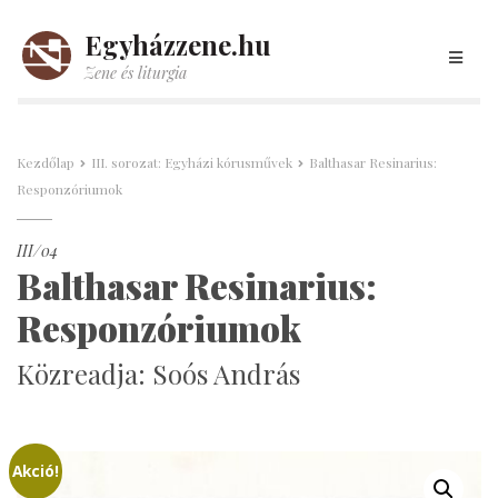
Egyházzene.hu
Zene és liturgia
Kezdőlap
III. sorozat: Egyházi kórusművek
Balthasar Resinarius:
Responzóriumok
III/04
Balthasar Resinarius:
Responzóriumok
Közreadja: Soós András
Akció!