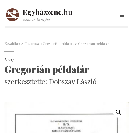
Egyházzene.hu
Zene és liturgia
Kezdőlap
II. sorozat: Gregorián műfajok
Gregorián példatár
II/04
Gregorián példatár
szerkesztette: Dobszay László