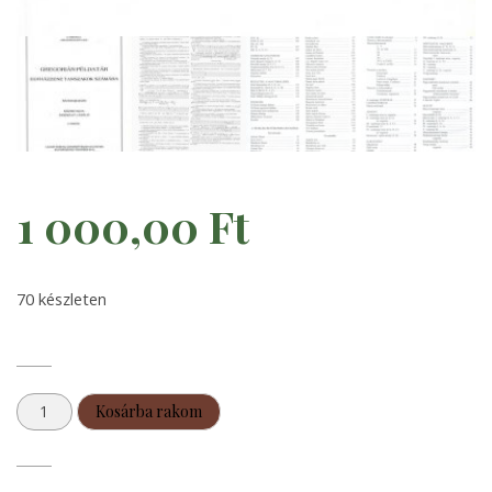
1 000,00
Ft
70 készleten
Gregorián
Kosárba rakom
példatár
mennyiség