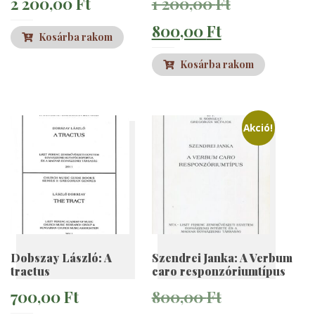
Original
2 200,00
Ft
1 200,00
Ft
Current
price
800,00
Ft
Kosárba rakom
price
was:
Kosárba rakom
is:
1
800,00 Ft.
200,00 Ft.
Akció!
Dobszay László: A
Szendrei Janka: A Verbum
tractus
caro responzóriumtípus
Original
700,00
Ft
800,00
Ft