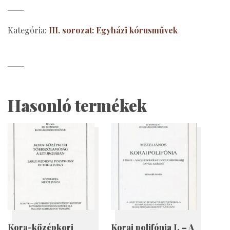
Concerti
Ecclesiastici
Kategória:
III. sorozat: Egyházi kórusművek
mennyiség
Hasonló termékek
Kora-középkori
Korai polifónia I. – A