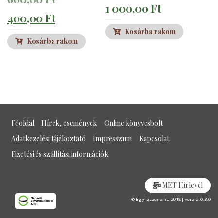
1 000,00
Ft
price
Current
400,00
Ft
Kosárba rakom
was:
price
Kosárba rakom
600,00 Ft.
is:
400,00 Ft.
Főoldal
Hírek, események
Online könyvesbolt
Adatkezelési tájékoztató
Impresszum
Kapcsolat
Fizetési és szállítási információk
MET Hírlevél
© Egyházzene.hu 2018 | verzió: 0.3.0