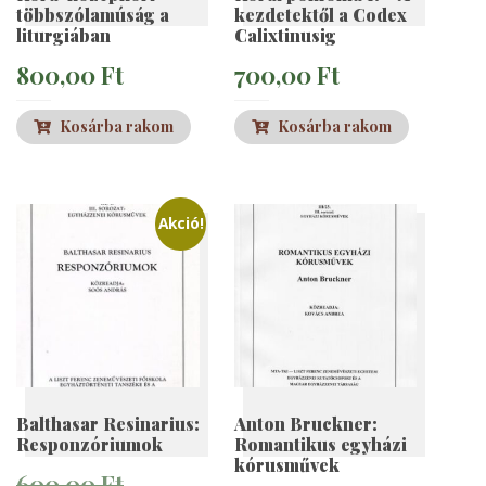
többszólamúság a
kezdetektől a Codex
liturgiában
Calixtinusig
800,00
Ft
700,00
Ft
Kosárba rakom
Kosárba rakom
Akció!
Balthasar Resinarius:
Anton Bruckner:
Responzóriumok
Romantikus egyházi
kórusművek
Original
600,00
Ft