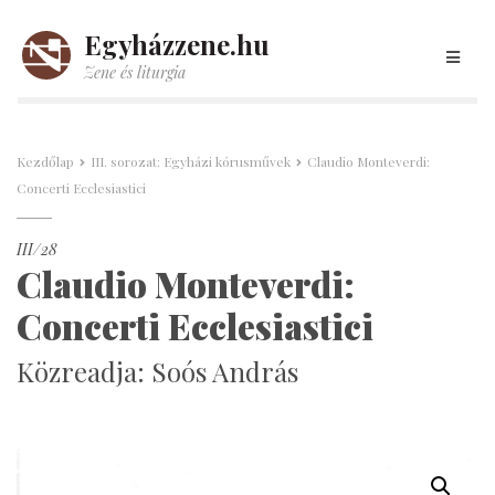
Egyházzene.hu
Zene és liturgia
Kezdőlap
III. sorozat: Egyházi kórusművek
Claudio Monteverdi:
Concerti Ecclesiastici
III/28
Claudio Monteverdi:
Concerti Ecclesiastici
Közreadja: Soós András