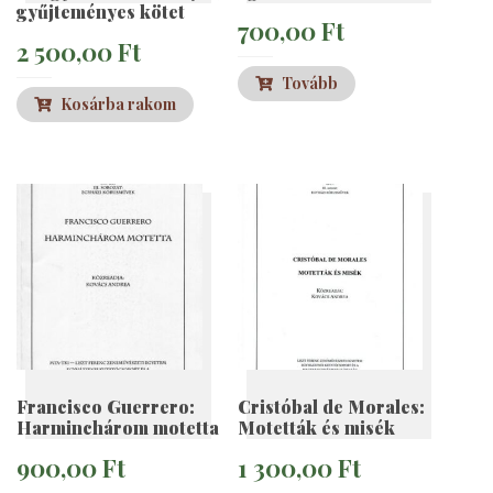
gyűjteményes kötet
700,00
Ft
2 500,00
Ft
Tovább
Kosárba rakom
Francisco Guerrero:
Cristóbal de Morales:
Harminchárom motetta
Motetták és misék
900,00
Ft
1 300,00
Ft