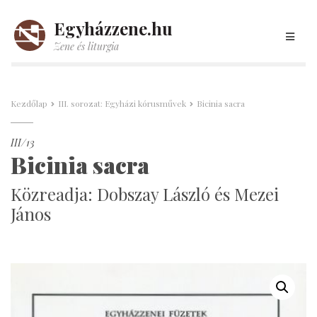
Egyházzene.hu
Zene és liturgia
Kezdőlap
III. sorozat: Egyházi kórusművek
Bicinia sacra
III/13
Bicinia sacra
Közreadja: Dobszay László és Mezei
János