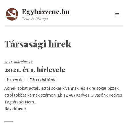
Egyházzene.hu
Zene és liturgia
Társasági hírek
2021. március 27.
2021. év 1. hírlevele
Hírlevelek
Társasági hírek
Akinek sokat adtak, attól sokat kívánnak, és akire sokat bíztak,
attól többet kérnek számon.(Lk 12,48) Kedves Olvasónk!Kedves
Tagtársak! Nem...
Bővebben »