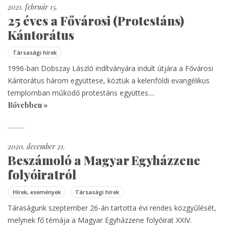
2021. február 15.
25 éves a Fővárosi (Protestáns)
Kántorátus
Társasági hírek
1996-ban Dobszay László indítványára indult útjára a Fővárosi
Kántorátus három együttese, köztük a kelenföldi evangélikus
templomban működő protestáns együttes....
Bővebben »
2020. december 21.
Beszámoló a Magyar Egyházzene
folyóiratról
Hírek, események
Társasági hírek
Táraságunk szeptember 26-án tartotta évi rendes közgyűlését,
melynek fő témája a Magyar Egyházzene folyóirat XXIV.