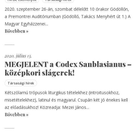
2020. szeptember 26-án, szombat délelőtt 10 órakor Gödöllőn,
a Premontrei Auditóriumban (Gödöllő, Takács Menyhért út 1.) A
Magyar Egyházzenei...
Bővebben »
2020. július 13.
MEGJELENT a Codex Sanblasianus –
középkori slágerek!
Társasági hírek
Kétszólamú trópusok liturgikus tételekhez (introitusokhoz,
misetételekhez), latinul és magyarul. Csupán két jó énekes kell
az előadásukhoz! Közreadja: Mezei János...
Bővebben »