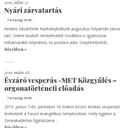
2019. július 31.
Nyári zárvatartás
Társasági hírek
Kedves Vásárlóink! Kiadványboltunk augusztus folyamán zárva
tart. Online leadott rendeléseket továbbra is igyekszünk
mihamarabb teljesíteni, és postára adni. Szeptembertől...
Bővebben »
2019. május 28.
Évzáró vesperás -MET Közgyűlés –
orgonatörténeti előadás
Társasági hírek
2019. június 7-én, pénteken 16 órakor közös énekes vesperást
énekelünk a Fasori evangélikus templomban, mely egyben a
Zeneakadémia Egyházzene...
Bővebben »