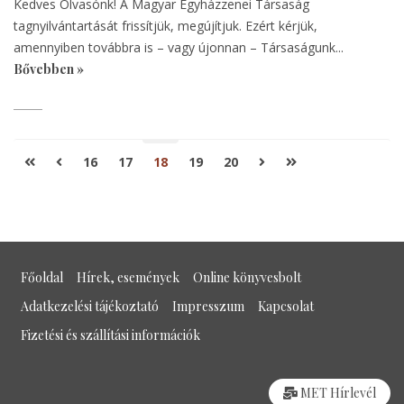
Kedves Olvasónk! A Magyar Egyházzenei Társaság
tagnyilvántartását frissítjük, megújítjuk. Ezért kérjük,
amennyiben továbbra is – vagy újonnan – Társaságunk...
Bővebben »
Previous page
Next page
22
16
17
18
19
20
Főoldal
Hírek, események
Online könyvesbolt
Adatkezelési tájékoztató
Impresszum
Kapcsolat
Fizetési és szállítási információk
MET Hírlevél