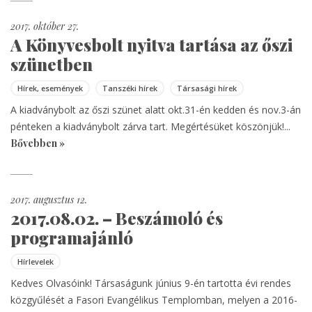
2017. október 27.
A Könyvesbolt nyitva tartása az őszi
szünetben
Hírek, események
Tanszéki hírek
Társasági hírek
A kiadványbolt az őszi szünet alatt okt.31-én kedden és nov.3-án
pénteken a kiadványbolt zárva tart. Megértésüket köszönjük!...
Bővebben »
2017. augusztus 12.
2017.08.02. – Beszámoló és
programajánló
Hírlevelek
Kedves Olvasóink! Társaságunk június 9-én tartotta évi rendes
közgyűlését a Fasori Evangélikus Templomban, melyen a 2016-