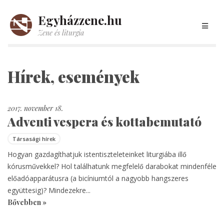
Egyházzene.hu
Zene és liturgia
Hírek, események
2017. november 18.
Adventi vespera és kottabemutató
Társasági hírek
Hogyan gazdagíthatjuk istentiszteleteinket liturgiába illő
kórusművekkel? Hol találhatunk megfelelő darabokat mindenféle
előadóapparátusra (a bicíniumtól a nagyobb hangszeres
együttesig)? Mindezekre...
Bővebben »