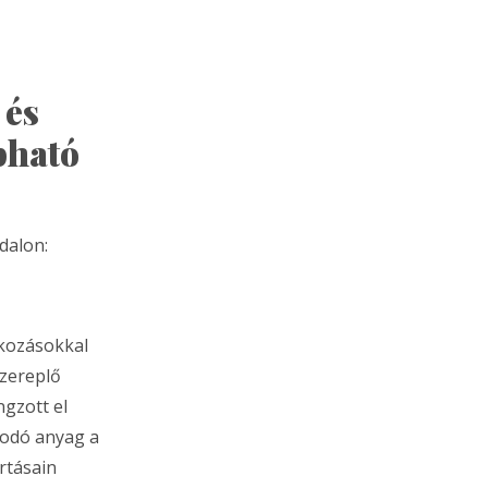
 és
apható
dalon:
tkozásokkal
szereplő
gzott el
podó anyag a
rtásain