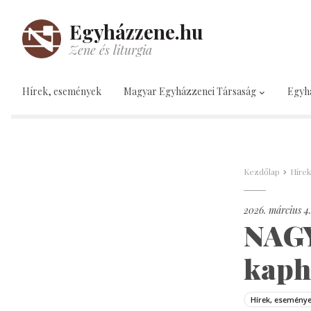
Egyházzene.hu
Zene és liturgia
Hírek, események
Magyar Egyházzenei Társaság
Egyh
Kezdőlap
Híre
2026. március 4.
NAGY
kaph
Hírek, esemény