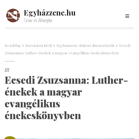
Egyházzene.hu
Zene és liturgia
Kezdőlap
Sorozaton kívül
Egyházzene doktori disszertációk
Ecsedi
Zsuzsanna: Luther-énekek a magyar evangélikus énekeskönyvben
III
Ecsedi Zsuzsanna: Luther-
énekek a magyar
evangélikus
énekeskönyvben