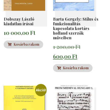
Dobszay László
Barta Gergely: Stílus és
kiadatlan írásai
funkcionalitás
kapcsolata kortárs
10 000,00
Ft
holland szerzők
műveiben
Kosárba rakom
Original
1 200,00
Ft
Current
price
600,00
Ft
price
was:
Kosárba rakom
is:
1
600,00 Ft.
200,00 Ft.
Akció!