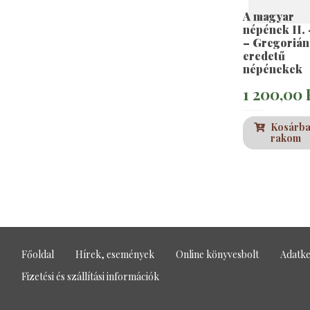
A magyar
népének II. 
– Gregorián
eredetű
népénekek
1 200,00
Kosárb
rakom
Főoldal
Hírek, események
Online könyvesbolt
Adatke
Fizetési és szállítási információk