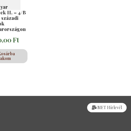
yar
ek II. – 4/B
. századi
ok
arországon
0,00
Ft
Kosárba
rakom
MET Hírlevél