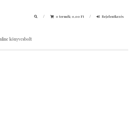
/
/
0 termék;
0,00
Ft
Bejelentkezés
nline könyvesbolt