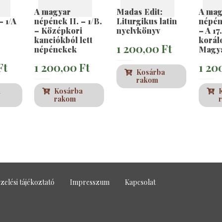
A magyar
Madas Edit:
A mag
– 1/A
népének II. – 1/B.
Liturgikus latin
népén
– Középkori
nyelvkönyv
– A 17
kanciókból lett
korál
1 200,00
Ft
népénekek
Magy
Ft
1 200,00
Ft
1 20
Kosárba
rakom
a
Kosárba
rakom
zelési tájékoztató
Impresszum
Kapcsolat