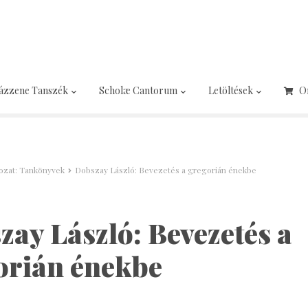
ázzene Tanszék
Scholæ Cantorum
Letöltések
O
rozat: Tankönyvek
Dobszay László: Bevezetés a gregorián énekbe
ay László: Bevezetés a
orián énekbe