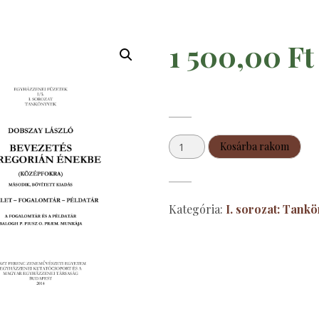
1 500,00
Ft
Dobszay
Kosárba rakom
László:
Bevezetés
a
Kategória:
I. sorozat: Tank
gregorián
énekbe
mennyiség