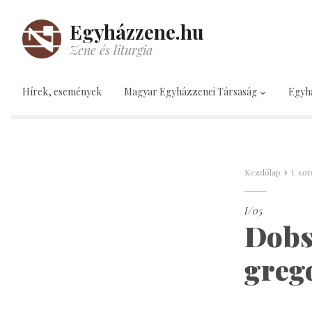
Egyházzene.hu
Zene és liturgia
Hírek, események
Magyar Egyházzenei Társaság
Egyh
Kezdőlap
I. so
I/05
Dobsz
greg