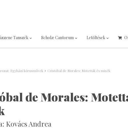
ázzene Tanszék
Scholæ Cantorum
Letöltések
O
sorozat: Egyházi kórusművek
Cristóbal de Morales: Motetták és misék
óbal de Morales: Motett
k
a: Kovács Andrea