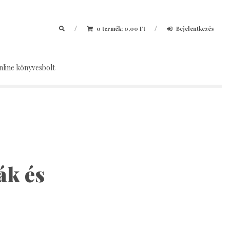
/
/
0 termék;
0,00
Ft
Bejelentkezés
nline könyvesbolt
ák és