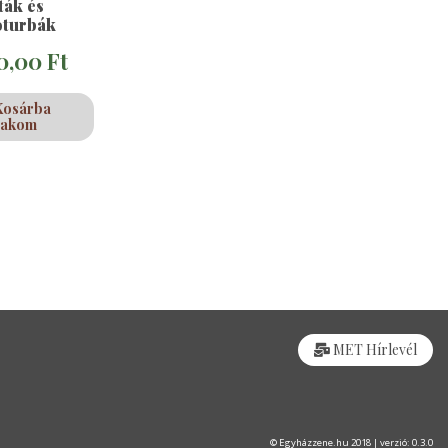
ták és
óturbák
0,00
Ft
Kosárba
rakom
MET Hírlevél
© Egyházzene.hu 2018 | verzió: 0.3.0