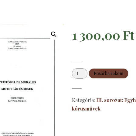
1 300,00
Ft
Cristóbal
Kosárba rakom
de
Morales:
Motetták
Kategória:
III. sorozat: Egyh
és
kórusművek
misék
mennyiség