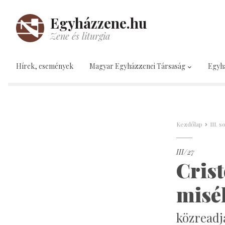
Egyházzene.hu
Zene és liturgia
Hírek, események
Magyar Egyházzenei Társaság
Egyh
Kezdőlap
III. 
III/27
Crist
misé
közreadj