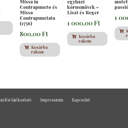
Missa in
egyházi
motet
Contrapuncto és
kórusművek –
passi
t
Missa
Liszt és Reger
1 00
Contrapunctata
1 000,00
Ft
(1756)
a
800,00
Ft
Kosárba
rakom
Kosárba
rakom
zelési tájékoztató
Impresszum
Kapcsolat