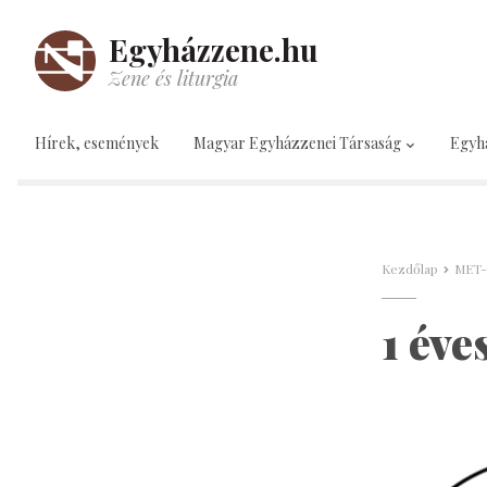
Egyházzene.hu
Zene és liturgia
Hírek, események
Magyar Egyházzenei Társaság
Egyh
Kezdőlap
MET-
1 év