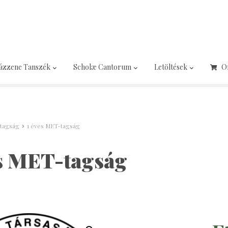
ázzene Tanszék
Scholæ Cantorum
Letöltések
O
tagság
1 éves MET-tagság
es MET-tagság