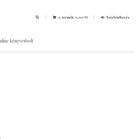
/
/
0 termék;
0,00
Ft
Bejelentkezés
nline könyvesbolt