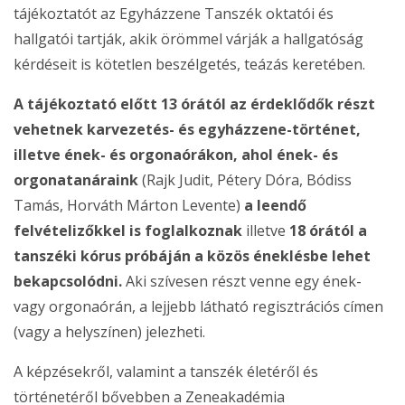
tájékoztatót az Egyházzene Tanszék oktatói és
hallgatói tartják, akik örömmel várják a hallgatóság
kérdéseit is kötetlen beszélgetés, teázás keretében.
A tájékoztató előtt 13 órától az érdeklődők részt
vehetnek karvezetés- és egyházzene-történet,
illetve ének- és orgonaórákon, ahol ének- és
orgonatanáraink
(Rajk Judit, Pétery Dóra, Bódiss
Tamás, Horváth Márton Levente)
a leendő
felvételizőkkel is foglalkoznak
illetve
18 órától a
tanszéki kórus próbáján a közös éneklésbe lehet
bekapcsolódni.
Aki szívesen részt venne egy ének-
vagy orgonaórán, a lejjebb látható regisztrációs címen
(vagy a helyszínen) jelezheti.
A képzésekről, valamint a tanszék életéről és
történetéről bővebben a Zeneakadémia