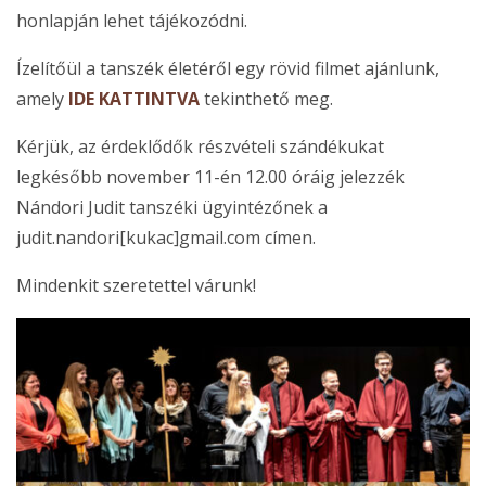
honlapján lehet tájékozódni.
Ízelítőül a tanszék életéről egy rövid filmet ajánlunk,
amely
IDE KATTINTVA
tekinthető meg.
Kérjük, az érdeklődők részvételi szándékukat
legkésőbb november 11-én 12.00 óráig jelezzék
Nándori Judit tanszéki ügyintézőnek a
judit.nandori[kukac]gmail.com címen.
Mindenkit szeretettel várunk!