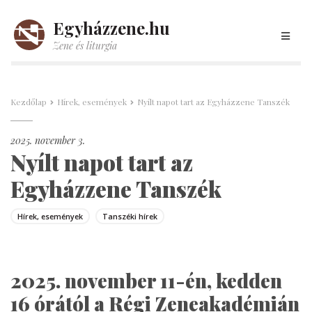
Egyházzene.hu
Zene és liturgia
Kezdőlap
Hírek, események
Nyílt napot tart az Egyházzene Tanszék
2025. november 3.
Nyílt napot tart az
Egyházzene Tanszék
Hírek, események
Tanszéki hírek
2025. november 11-én, kedden
16 órától a Régi Zeneakadémián