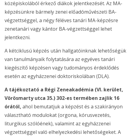
középiskolából érkező diákok jelentkezését. Az MA-
képzésünkre bármely zenei előadóművészeti BA-
végzettséggel, a négy féléves tanári MA-képzésre
zenetanári vagy kántor BA-végzettséggel lehet
jelentkezni.
A kétciklusú képzés után hallgatóinknak lehetőségük
van tanulmányaik folytatására az egyéves tanári
kiegészítő képzésen vagy tudományos érdeklődés
esetén az egyházzenei doktoriskolában (DLA).
A tájékoztató a Régi Zeneakadémia (VI. kerület,
Vörösmarty utca 35.) 302-es termében zajlik 16
órától,
ahol bemutatjuk a képzést és a szakirányon
választható modulokat (orgona, kórusvezetés,
liturgikus szólóének), valamint az egyházzenei
végzettséggel való elhelyezkedési lehetőségeket. A