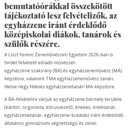
bemutatóórákkal összekötött
tájékoztató lesz felvételizők, az
egyházzene iránt érdeklődő
középiskolai diákok, tanárok és
szülők részére.
A Liszt Ferenc Zeneművészeti Egyetem 2026-ban is
hirdet felvételit előadó-művészet-
egyházzene szakirány (BA) és egyházzeneművész (MA)
képzésre, valamint TMA egyházzeneművész tanári,
illetve négy féléves egyházzenetanári MA-képzésre.
A BA-felvételire várjuk az egyházzene bármely területe
(kántor, orgonista, kórusvezető, énekes, énektanár,
egyházzenetanár, egyházzene-kutatás) iránt érdeklődő
általános gimnáziumi végzettségű és zenei