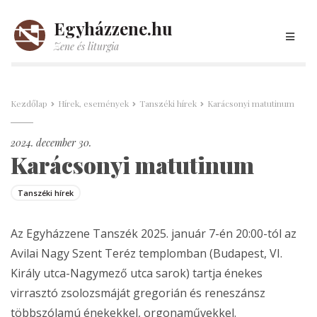
Egyházzene.hu
Zene és liturgia
Kezdőlap
Hírek, események
Tanszéki hírek
Karácsonyi matutinum
2024. december 30.
Karácsonyi matutinum
Tanszéki hírek
Az Egyházzene Tanszék 2025. január 7-én 20:00-tól az
Avilai Nagy Szent Teréz templomban (Budapest, VI.
Király utca-Nagymező utca sarok) tartja énekes
virrasztó zsolozsmáját gregorián és reneszánsz
többszólamú énekekkel, orgonaművekkel.