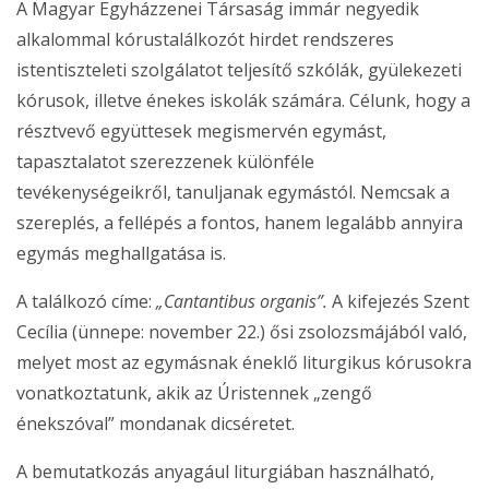
A Magyar Egyházzenei Társaság immár negyedik
alkalommal kórustalálkozót hirdet rendszeres
istentiszteleti szolgálatot teljesítő szkólák, gyülekezeti
kórusok, illetve énekes iskolák számára. Célunk, hogy a
résztvevő együttesek megismervén egymást,
tapasztalatot szerezzenek különféle
tevékenységeikről, tanuljanak egymástól. Nemcsak a
szereplés, a fellépés a fontos, hanem legalább annyira
egymás meghallgatása is.
A találkozó címe:
„Cantantibus organis”.
A kifejezés Szent
Cecília (ünnepe: november 22.) ősi zsolozsmájából való,
melyet most az egymásnak éneklő liturgikus kórusokra
vonatkoztatunk, akik az Úristennek „zengő
énekszóval” mondanak dicséretet.
A bemutatkozás anyagául liturgiában használható,