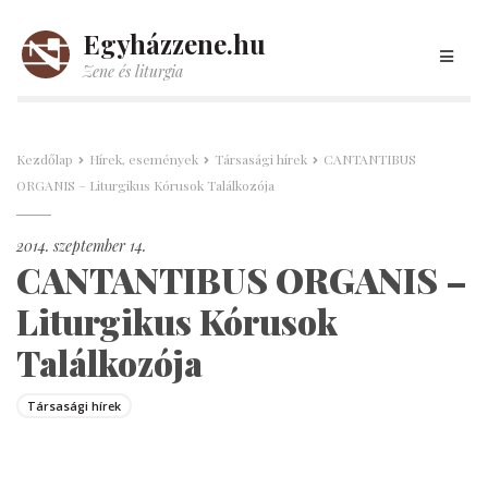
Egyházzene.hu
Zene és liturgia
Kezdőlap
Hírek, események
Társasági hírek
CANTANTIBUS
ORGANIS – Liturgikus Kórusok Találkozója
2014. szeptember 14.
CANTANTIBUS ORGANIS –
Liturgikus Kórusok
Találkozója
Társasági hírek