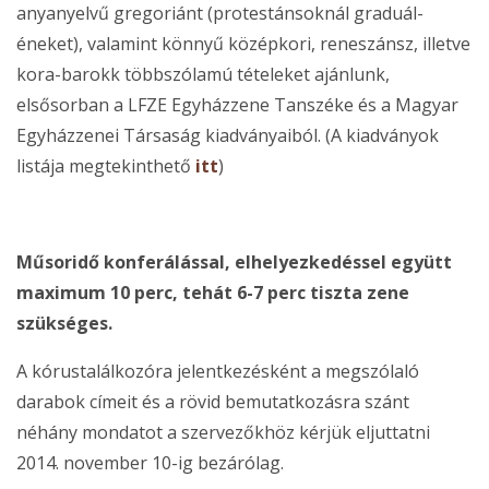
anyanyelvű gregoriánt (protestánsoknál graduál-
éneket), valamint könnyű középkori, reneszánsz, illetve
kora-barokk többszólamú tételeket ajánlunk,
elsősorban a LFZE Egyházzene Tanszéke és a Magyar
Egyházzenei Társaság kiadványaiból. (A kiadványok
listája megtekinthető
itt
)
Műsoridő konferálással, elhelyezkedéssel együtt
maximum 10 perc, tehát 6-7 perc tiszta zene
szükséges.
A kórustalálkozóra jelentkezésként a megszólaló
darabok címeit és a rövid bemutatkozásra szánt
néhány mondatot a szervezőkhöz kérjük eljuttatni
2014. november 10-ig bezárólag.