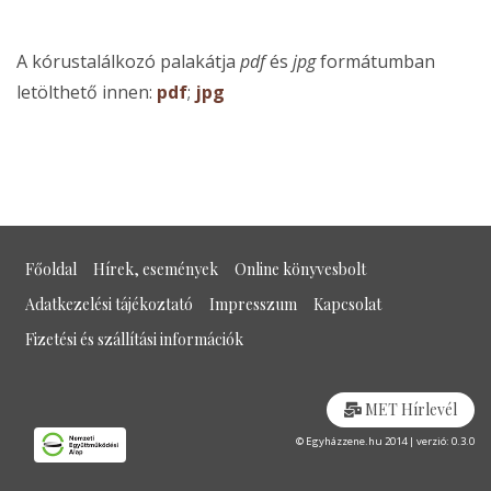
A kórustalálkozó palakátja
pdf
és
jpg
formátumban
letölthető innen:
pdf
;
jpg
Főoldal
Hírek, események
Online könyvesbolt
Adatkezelési tájékoztató
Impresszum
Kapcsolat
Fizetési és szállítási információk
MET Hírlevél
© Egyházzene.hu 2014 | verzió: 0.3.0