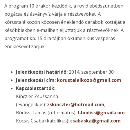
A program 10 órakor kezdődik, a rövid ebédszünetben
pogácsa és ásványvíz várja a résztvevőket. A
kórustalálkozón közösen éneklendő darabok kottáját a
későbbiekben e-mailben eljuttatjuk a résztvevőknek. A
programot kb. 15 óra tájban ökumenikus vesperás
éneklésével zárjuk.
Jelentkezési határidő:
2014. szeptember 30.
Jelentkezési cím:
korustalalkozo@gmail.com
Kapcsolattartók:
Kinczler Zsuzsanna
(evangélikus):
zskinczler@hotmail.com
;
Bódiss Tamás (református):
t.bodiss@gmail.com
;
Kocsis Csaba (katolikus):
csabaska@gmail.com