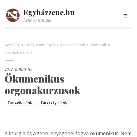
Egyházzene.hu
Zene és liturgia
Kezdőlap
Hírek, események
Tanszéki hírek
Ökumenikus
orgonakurzusok
2012. június 10.
Ökumenikus
orgonakurzusok
Tanszéki hírek
Társasági hírek
A liturgia és a zene lényegénél fogva ökumenikus. Nem