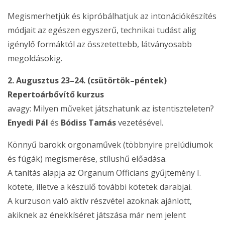
Megismerhetjük és kipróbálhatjuk az intonációkészítés
módjait az egészen egyszerű, technikai tudást alig
igénylő formáktól az összetettebb, látványosabb
megoldásokig.
2. Augusztus 23–24. (csütörtök–péntek)
Repertoárbővítő kurzus
avagy: Milyen műveket játszhatunk az istentiszteleten?
Enyedi Pál
és
Bódiss Tamás
vezetésével.
Könnyű barokk orgonaművek (többnyire prelúdiumok
és fúgák) megismerése, stílushű előadása.
A tanítás alapja az Organum Officians gyűjtemény I.
kötete, illetve a készülő további kötetek darabjai.
A kurzuson való aktív részvétel azoknak ajánlott,
akiknek az énekkíséret játszása már nem jelent