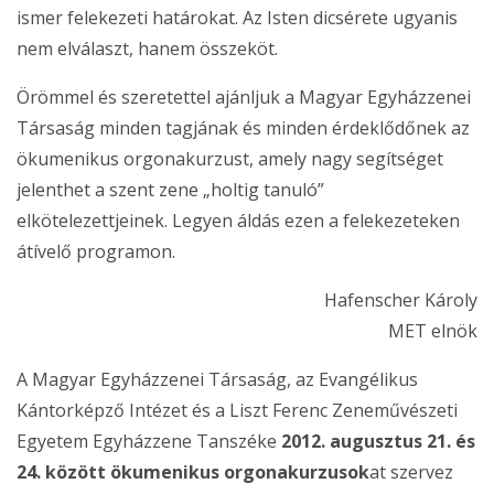
ismer felekezeti határokat. Az Isten dicsérete ugyanis
nem elválaszt, hanem összeköt.
Örömmel és szeretettel ajánljuk a Magyar Egyházzenei
Társaság minden tagjának és minden érdeklődőnek az
ökumenikus orgonakurzust, amely nagy segítséget
jelenthet a szent zene „holtig tanuló”
elkötelezettjeinek. Legyen áldás ezen a felekezeteken
átívelő programon.
Hafenscher Károly
MET elnök
A Magyar Egyházzenei Társaság, az Evangélikus
Kántorképző Intézet és a Liszt Ferenc Zeneművészeti
Egyetem Egyházzene Tanszéke
2012. augusztus 21. és
24. között
ökumenikus orgonakurzusok
at szervez